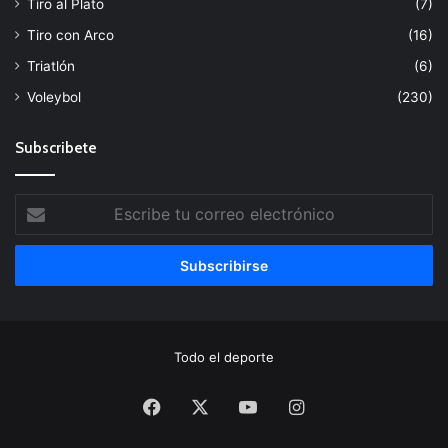
Tiro al Plato
(7)
Tiro con Arco
(16)
Triatlón
(6)
Voleybol
(230)
Subscribete
Escribe
tu
correo
electrónico
Todo el deporte
Facebook
X
YouTube
Instagram