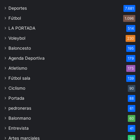
Deportes
7.681
Fútbol
1.096
LA PORTADA
514
Voleybol
230
Baloncesto
195
Agenda Deportiva
179
Atletismo
175
Fútbol sala
139
Ciclismo
90
Portada
88
pedroneras
61
Balonmano
60
Entrevista
41
Artes marciales
38