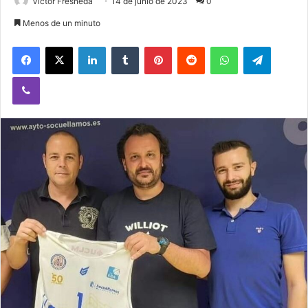
Victor Fresneda
14 de junio de 2023
0
Menos de un minuto
Facebook
X
LinkedIn
Tumblr
Pinterest
Reddit
WhatsApp
Telegram
Viber