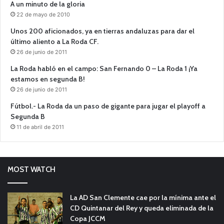
A un minuto de la gloria
22 de mayo de 2010
Unos 200 aficionados, ya en tierras andaluzas para dar el
último aliento a La Roda CF.
26 de junio de 2011
La Roda habló en el campo: San Fernando 0 – La Roda 1 ¡Ya
estamos en segunda B!
26 de junio de 2011
Fútbol.- La Roda da un paso de gigante para jugar el playoff a
Segunda B
11 de abril de 2011
MOST WATCH
La AD San Clemente cae por la mínima ante el
CD Quintanar del Rey y queda eliminada de la
Copa JCCM