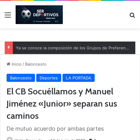
Menú
B
Ya se conoce la composición de los Grupos de Preferente y el calendario
Inicio
/
Baloncesto
Baloncesto
Deportes
LA PORTADA
El CB Socuéllamos y Manuel
Jiménez «Junior» separan sus
caminos
De mutuo acuerdo por ambas partes