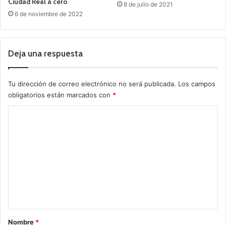
Ciudad Real a cero
8 de julio de 2021
6 de noviembre de 2022
Deja una respuesta
Tu dirección de correo electrónico no será publicada.
Los campos
obligatorios están marcados con
*
C
o
m
e
n
t
a
r
Nombre
*