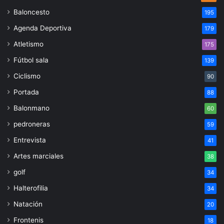
Baloncesto
195
Agenda Deportiva
179
Atletismo
175
Fútbol sala
139
Ciclismo
90
Portada
88
Balonmano
60
pedroneras
59
Entrevista
41
Artes marciales
38
golf
34
Halterofilia
34
Natación
20
Frontenis
18