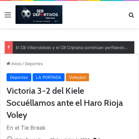
Menú
B
El CB Villarrobledo y el CB Criptana continúan perfilando sus plantillas
Inicio
/
Deportes
Deportes
LA PORTADA
Voleybol
Victoria 3-2 del Kiele
Socuéllamos ante el Haro Rioja
Voley
En el Tie Break