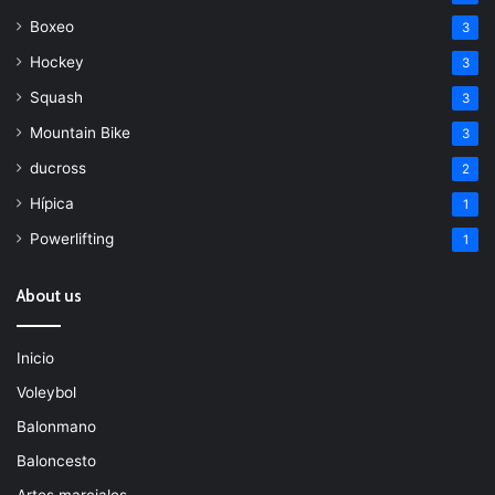
Boxeo
3
Hockey
3
Squash
3
Mountain Bike
3
ducross
2
Hípica
1
Powerlifting
1
About us
Inicio
Voleybol
Balonmano
Baloncesto