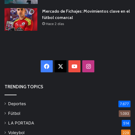
Mercado de Fichajes: Movimientos clave en el
fútbol comarcal
Hace 2 días
Facebook
X
YouTube
Instagram
TRENDING TOPICS
Deportes
7.677
Fútbol
1.093
LA PORTADA
514
Voleybol
229