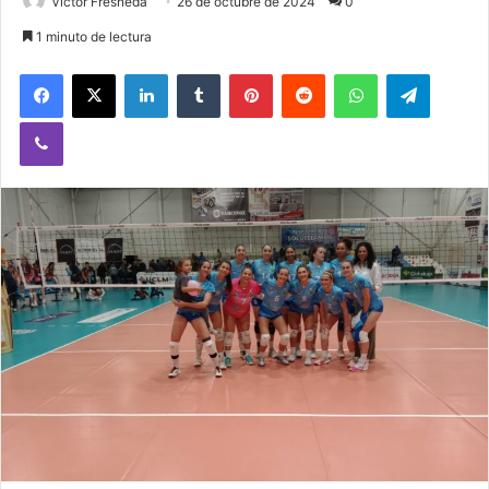
Victor Fresneda
26 de octubre de 2024
0
1 minuto de lectura
Facebook
X
LinkedIn
Tumblr
Pinterest
Reddit
WhatsApp
Telegram
Viber