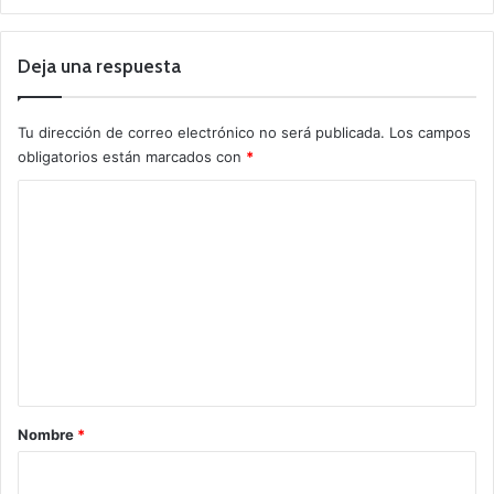
Deja una respuesta
Tu dirección de correo electrónico no será publicada.
Los campos
obligatorios están marcados con
*
C
o
m
e
n
t
a
r
Nombre
*
i