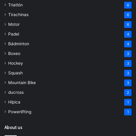
Triatlón
6
Tirachinas
6
Motor
6
Padel
4
Bádminton
4
Boxeo
3
Hockey
3
Squash
3
Mountain Bike
3
ducross
2
Hípica
1
Powerlifting
1
About us