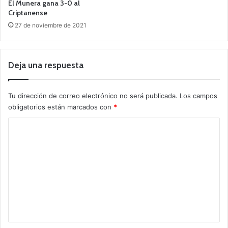
El Munera gana 3-0 al
Criptanense
27 de noviembre de 2021
Deja una respuesta
Tu dirección de correo electrónico no será publicada.
Los campos
obligatorios están marcados con
*
C
o
m
e
n
t
a