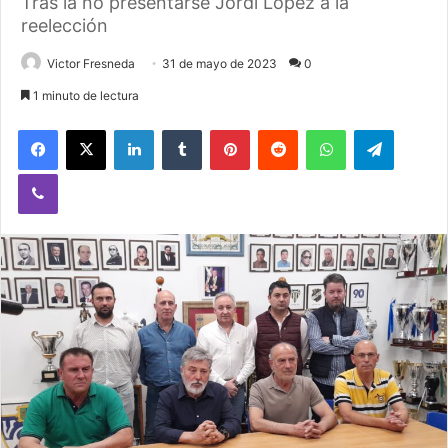
Tras la no presentarse Jordi López a la
reelección
Victor Fresneda
31 de mayo de 2023
0
1 minuto de lectura
Facebook
X
LinkedIn
Tumblr
Pinterest
Reddit
WhatsApp
Telegram
Viber