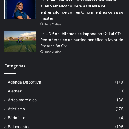
La tomellosera Lucía Salinas consolida su
sueño americano: será asistente de
entrenador de golf en Ohio mientras cursa su
máster
Hace 2 días
La UD Socuéllamos se impone por 2-1 al CD
Pedroñeras en un partido benéfico a favor de
Protección Civil
Hace 3 días
Categorías
Agenda Deportiva
(179)
Ajedrez
(11)
Artes marciales
(38)
Atletismo
(175)
Bádminton
(4)
Baloncesto
(195)