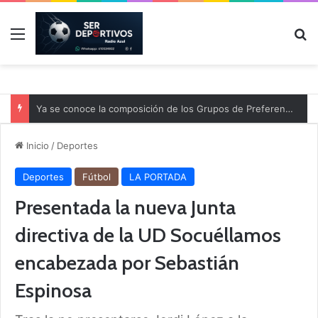
Menú
B
Ya se conoce la composición de los Grupos de Preferente y el calendario
Inicio
/
Deportes
Deportes
Fútbol
LA PORTADA
Presentada la nueva Junta
directiva de la UD Socuéllamos
encabezada por Sebastián
Espinosa