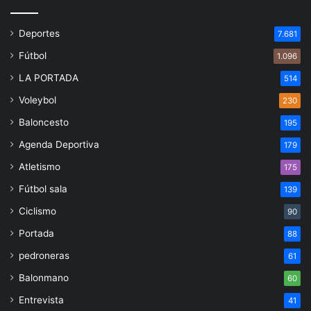
Deportes
7.681
Fútbol
1.096
LA PORTADA
514
Voleybol
230
Baloncesto
195
Agenda Deportiva
179
Atletismo
175
Fútbol sala
139
Ciclismo
90
Portada
88
pedroneras
61
Balonmano
60
Entrevista
41