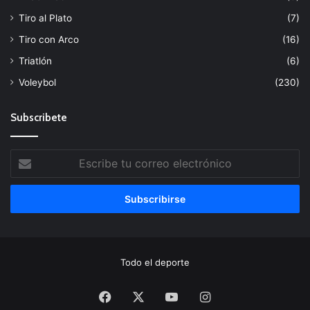
Tiro al Plato
(7)
Tiro con Arco
(16)
Triatlón
(6)
Voleybol
(230)
Subscribete
Escribe
tu
correo
electrónico
Todo el deporte
Facebook
X
YouTube
Instagram