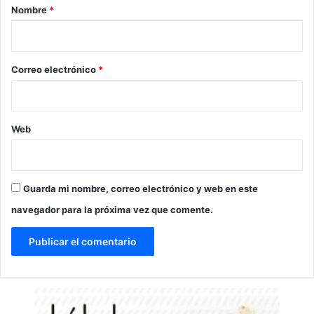
r
Nombre
*
i
o
*
Correo electrónico
*
Web
Guarda mi nombre, correo electrónico y web en este
navegador para la próxima vez que comente.