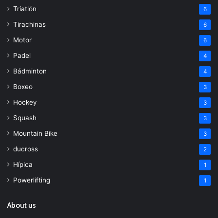
Triatlón
6
Tirachinas
6
Motor
6
Padel
4
Bádminton
4
Boxeo
3
Hockey
3
Squash
3
Mountain Bike
3
ducross
2
Hípica
1
Powerlifting
1
About us