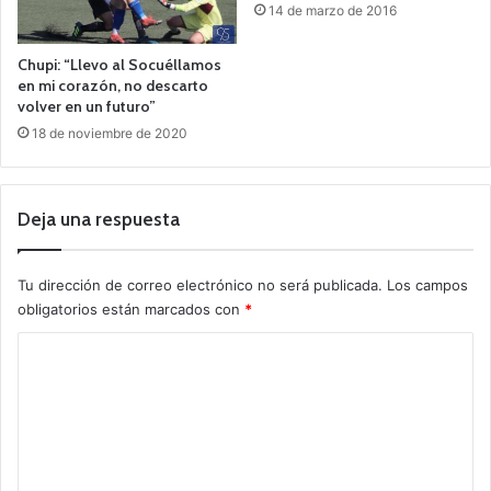
14 de marzo de 2016
Chupi: “Llevo al Socuéllamos
en mi corazón, no descarto
volver en un futuro”
18 de noviembre de 2020
Deja una respuesta
Tu dirección de correo electrónico no será publicada.
Los campos
obligatorios están marcados con
*
C
o
m
e
n