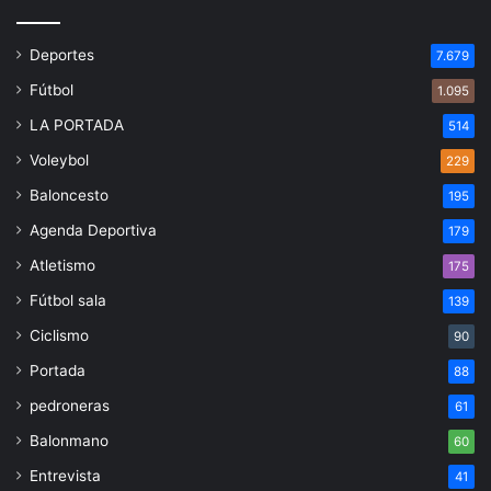
Deportes
7.679
Fútbol
1.095
LA PORTADA
514
Voleybol
229
Baloncesto
195
Agenda Deportiva
179
Atletismo
175
Fútbol sala
139
Ciclismo
90
Portada
88
pedroneras
61
Balonmano
60
Entrevista
41