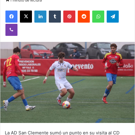
1 minuto de lectura
Facebook
X
LinkedIn
Tumblr
Pinterest
Reddit
WhatsApp
Telegram
Viber
La AD San Clemente sumó un punto en su visita al CD