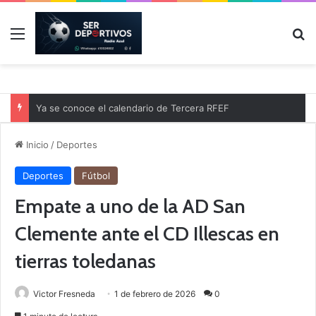
Menú
B
Ya se conoce el calendario de Tercera RFEF
Inicio
/
Deportes
Deportes
Fútbol
Empate a uno de la AD San
Clemente ante el CD Illescas en
tierras toledanas
Victor Fresneda
1 de febrero de 2026
0