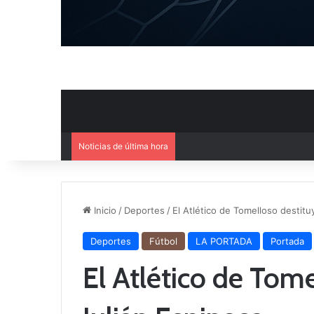
Noticias de última hora
El Cuenca Deportiva refuerza s
Inicio
/
Deportes
/
El Atlético de Tomelloso destitu
Deportes
Fútbol
LA PORTADA
Portada
El Atlético de Tome