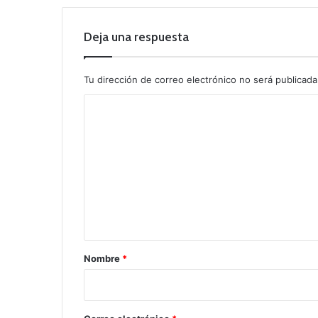
Deja una respuesta
Tu dirección de correo electrónico no será publicada
C
o
m
e
n
t
a
r
Nombre
*
i
o
*