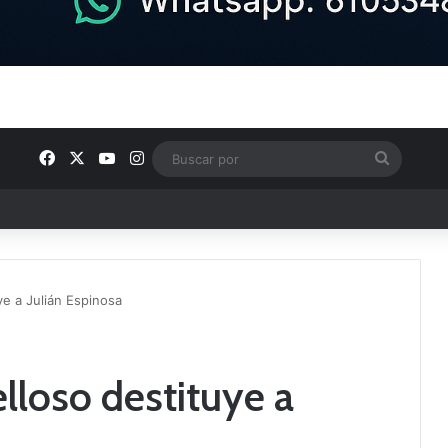
Facebook
X
YouTube
Instagram
Buscar
por
u plantilla con talento de la comarca
ye a Julián Espinosa
lloso destituye a