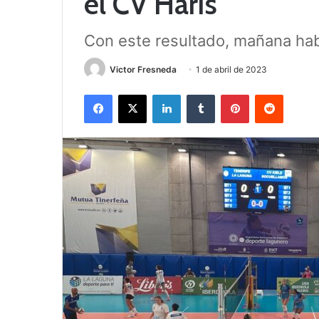
el CV Haris
Con este resultado, mañana h
Victor Fresneda
1 de abril de 2023
Facebook
X
LinkedIn
Tumblr
Pinterest
Reddit