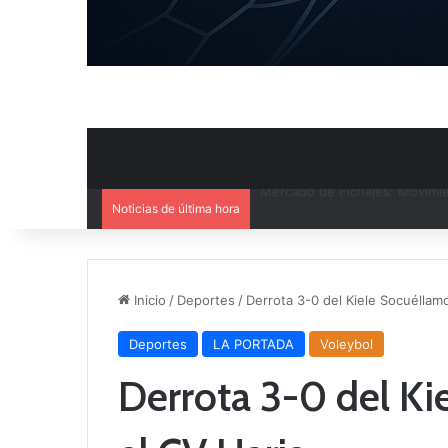
Noticias de última hora
El CB Villarrobledo y el CB Cri
Inicio
/
Deportes
/
Derrota 3-0 del Kiele Socuéllam
Deportes
LA PORTADA
Voleybol
Derrota 3-0 del Ki