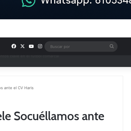
Facebook
X
YouTube
Instagram
Buscar
por
ptana continúan perfilando sus plantillas
os ante el CV Haris
ele Socuéllamos ante