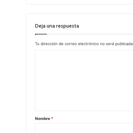
Deja una respuesta
Tu dirección de correo electrónico no será publicada
C
o
m
e
n
t
a
r
Nombre
*
i