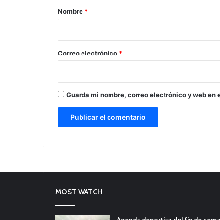
r
Nombre
*
i
o
*
Correo electrónico
*
Guarda mi nombre, correo electrónico y web en 
MOST WATCH
Agenda deportiva del fin de sem