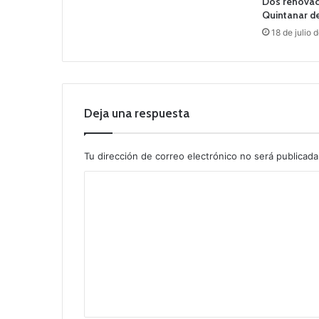
Dos renovac
Quintanar d
18 de julio 
Deja una respuesta
Tu dirección de correo electrónico no será publicada
C
o
m
e
n
t
a