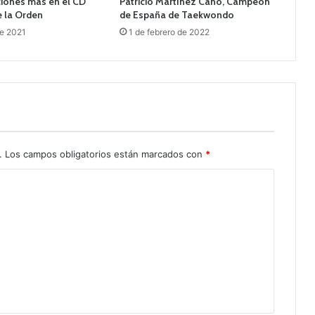
iones más en el CD
Patricio Martínez Cano, Campeón
e la Orden
de España de Taekwondo
de 2021
1 de febrero de 2022
.
Los campos obligatorios están marcados con
*