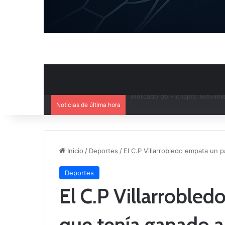
Noticias de última hora
El CB Villarrobledo y el CB Cri
Inicio
/
Deportes
/
El C.P Villarrobledo empata un 
Deportes
El C.P Villarroble
que tenía ganado a