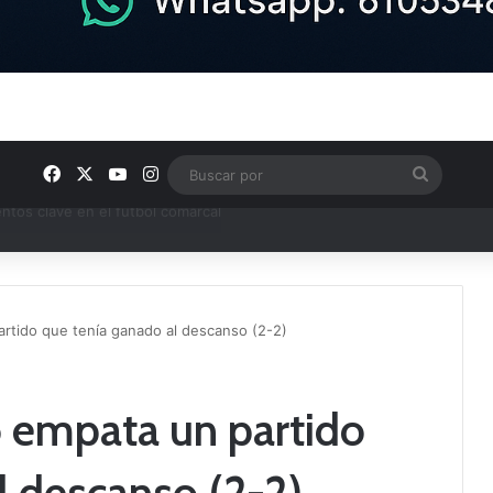
Facebook
X
YouTube
Instagram
Buscar
por
ptana continúan perfilando sus plantillas
partido que tenía ganado al descanso (2-2)
do empata un partido
l descanso (2-2)