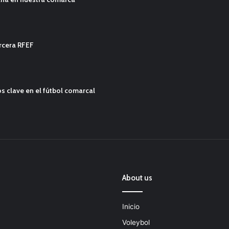
ercera RFEF
s clave en el fútbol comarcal
About us
Inicio
Voleybol