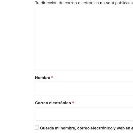
Tu dirección de correo electrónico no será publicada
C
o
m
e
n
t
a
r
Nombre
*
i
o
*
Correo electrónico
*
Guarda mi nombre, correo electrónico y web en 