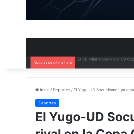
Noticias de última hora
Inicio
/
Deportes
/
El Yugo-UD Socuéllamos ya espe
Deportes
El Yugo-UD Socu
rival en la Copa