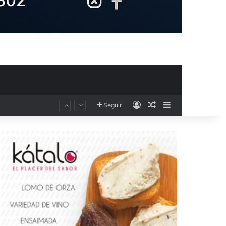
Acceso
Publicación al aza
Barra lateral
El Club Voleibol Kiele Socuéllamos anuncia el fichaje de la central norteamericana Morgan Thurlow para la temporada 2026/2027
Seguir