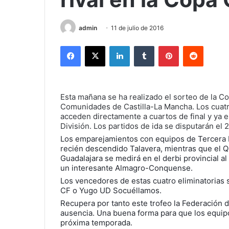
admin
11 de julio de 2016
Facebook
X
LinkedIn
Tumblr
Pinterest
Reddit
Esta mañana se ha realizado el sorteo de la Co
Comunidades de Castilla-La Mancha. Los cuat
acceden directamente a cuartos de final y ya e
División. Los partidos de ida se disputarán el 2
Los emparejamientos con equipos de Tercera Di
recién descendido Talavera, mientras que el Qu
Guadalajara se medirá en el derbi provincial al
un interesante Almagro-Conquense.
Los vencedores de estas cuatro eliminatorias 
CF o Yugo UD Socuéllamos.
Recupera por tanto este trofeo la Federación d
ausencia. Una buena forma para que los equipos
próxima temporada.