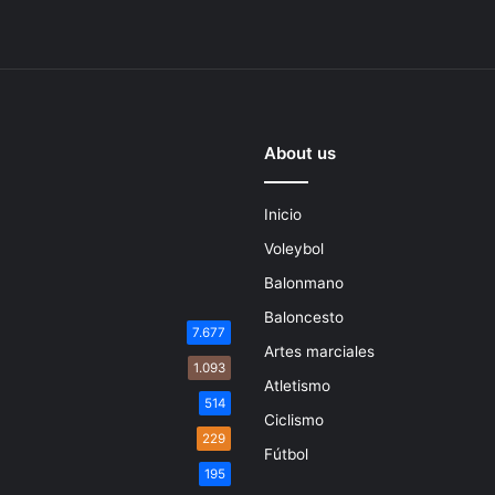
About us
Inicio
Voleybol
Balonmano
Baloncesto
7.677
Artes marciales
1.093
Atletismo
514
Ciclismo
229
Fútbol
195