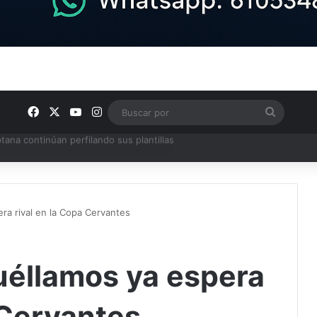
Facebook
X
YouTube
Instagram
Buscar
por
ra rival en la Copa Cervantes
éllamos ya espera
 Cervantes