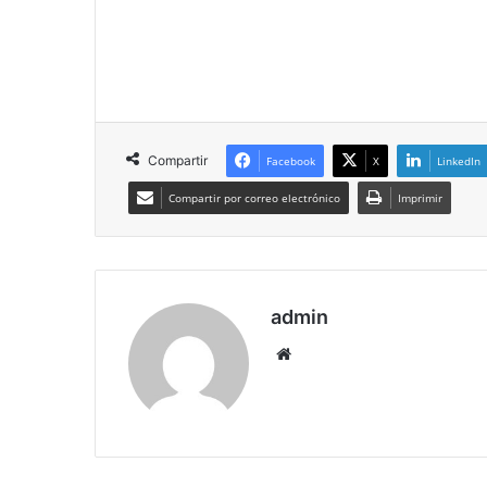
Compartir
Facebook
X
LinkedIn
Compartir por correo electrónico
Imprimir
admin
Siti
o
we
b