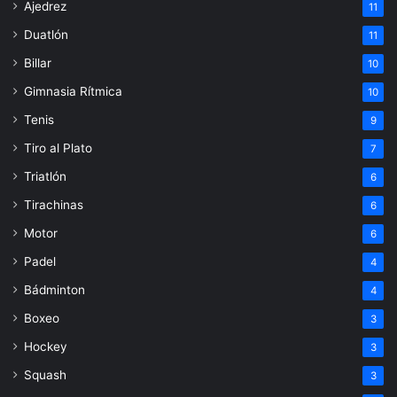
Ajedrez
11
Duatlón
11
Billar
10
Gimnasia Rítmica
10
Tenis
9
Tiro al Plato
7
Triatlón
6
Tirachinas
6
Motor
6
Padel
4
Bádminton
4
Boxeo
3
Hockey
3
Squash
3