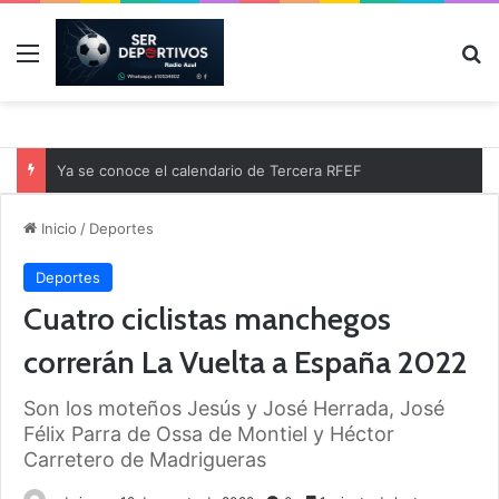
Menú
B
Ya se conoce el calendario de Tercera RFEF
Inicio
/
Deportes
Deportes
Cuatro ciclistas manchegos
correrán La Vuelta a España 2022
Son los moteños Jesús y José Herrada, José
Félix Parra de Ossa de Montiel y Héctor
Carretero de Madrigueras