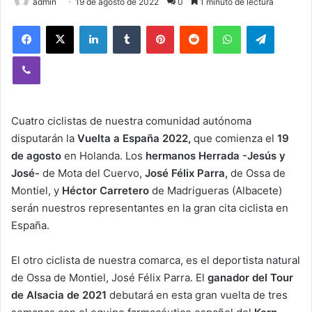
admin
19 de agosto de 2022
0
1 minuto de lectura
Facebook
X
LinkedIn
Tumblr
Pinterest
Reddit
WhatsApp
Telegram
Viber
Cuatro ciclistas de nuestra comunidad autónoma
disputarán la
Vuelta a España 2022,
que comienza el
19
de agosto
en Holanda. Los
hermanos Herrada -Jesús y
José-
de Mota del Cuervo,
José Félix Parra,
de Ossa de
Montiel, y
Héctor Carretero
de Madrigueras (Albacete)
serán nuestros representantes en la gran cita ciclista en
España.
El otro ciclista de nuestra comarca, es el deportista natural
de Ossa de Montiel, José Félix Parra. El
ganador del Tour
de Alsacia de 2021
debutará en esta gran vuelta de tres