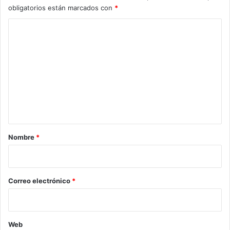
obligatorios están marcados con
*
C
o
m
e
n
t
a
r
Nombre
*
i
o
*
Correo electrónico
*
Web