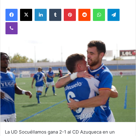
Facebook
X
LinkedIn
Tumblr
Pinterest
Reddit
WhatsApp
Telegram
Viber
La UD Socuéllamos gana 2-1 al CD Azuqueca en un