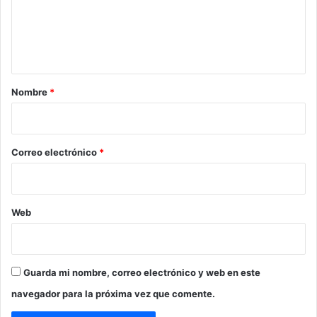
e
n
t
a
r
Nombre
*
i
o
*
Correo electrónico
*
Web
Guarda mi nombre, correo electrónico y web en este
navegador para la próxima vez que comente.