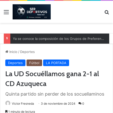
Menú
B
Ya se conoce la composición de los Grupos de Preferente y el calendario
Inicio
/
Deportes
Deportes
Fútbol
LA PORTADA
La UD Socuéllamos gana 2-1 al
CD Azuqueca
Quinta partido sin perder de los socuellaminos
Victor Fresneda
3 de noviembre de 2024
0
1 minuto de lectura