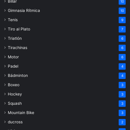
Billar
10
Gimnasia Rítmica
10
Tenis
9
Tiro al Plato
7
Triatlón
6
Tirachinas
6
Motor
6
Padel
4
Bádminton
4
Boxeo
3
Hockey
3
Squash
3
Mountain Bike
3
ducross
2