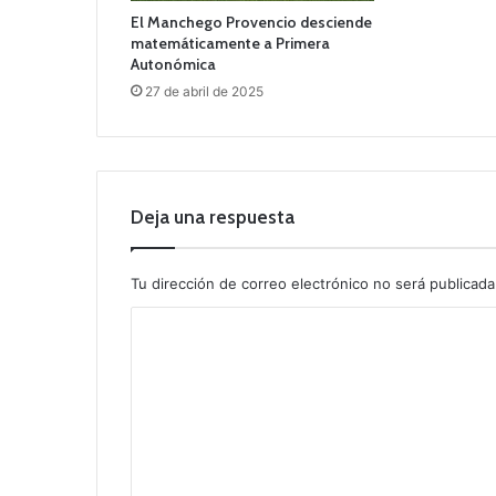
El Manchego Provencio desciende
matemáticamente a Primera
Autonómica
27 de abril de 2025
Deja una respuesta
Tu dirección de correo electrónico no será publicada
C
o
m
e
n
t