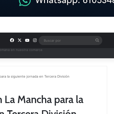
Facebook
X
YouTube
Instagram
Buscar
por
e Tercera RFEF
ra la siguiente jornada en Tercera División
 La Mancha para la
n Tercera División