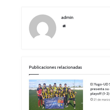
admin
Siti
o
we
b
Publicaciones relacionadas
El Yugo-UD
presenta su 
playoff (1-2)
21 de marz