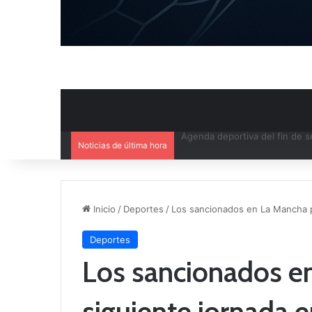
Noticias de última hora
Ya se conoce el calendario d
Inicio
/
Deportes
/
Los sancionados en La Mancha pa
Deportes
Los sancionados en
siguiente jornada e