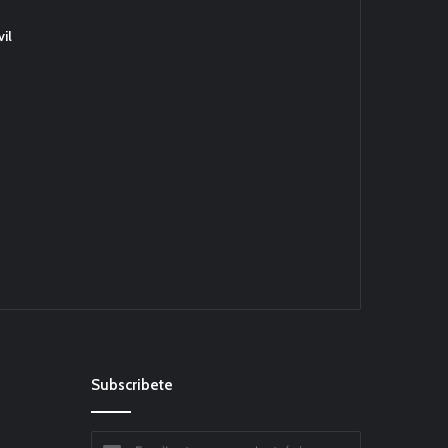
il
Subscribete
Escribe