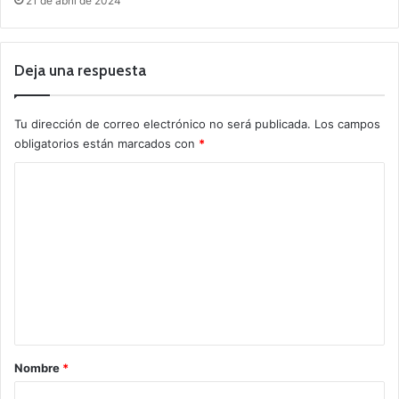
21 de abril de 2024
Deja una respuesta
Tu dirección de correo electrónico no será publicada.
Los campos
obligatorios están marcados con
*
C
o
m
e
n
t
a
r
Nombre
*
i