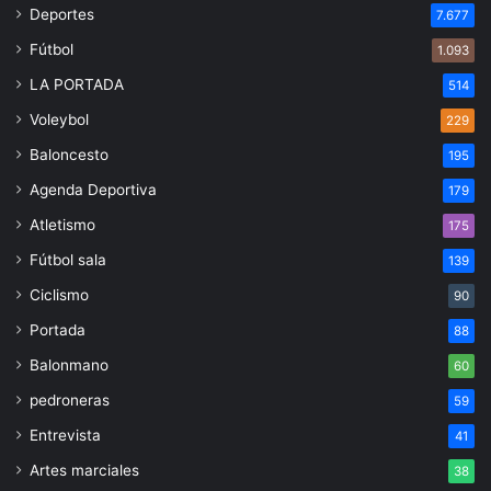
Deportes
7.677
Fútbol
1.093
LA PORTADA
514
Voleybol
229
Baloncesto
195
Agenda Deportiva
179
Atletismo
175
Fútbol sala
139
Ciclismo
90
Portada
88
Balonmano
60
pedroneras
59
Entrevista
41
Artes marciales
38