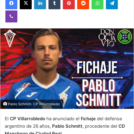
Viber
Pablo Schmitt- CP Villarrobledo
El
CP Villarrobledo
ha anunciado el
fichaje
del defensa
argentino de 26 años,
Pablo Schmitt
, procedente del
CD
Manchego de Ciudad Real
.