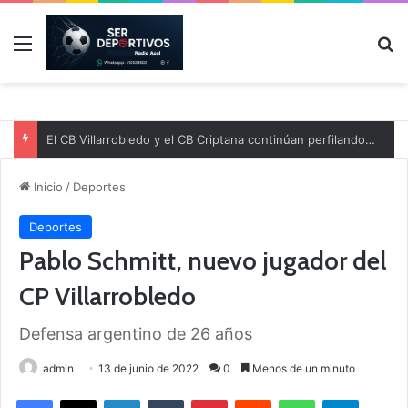
Menú
B
El CB Villarrobledo y el CB Criptana continúan perfilando sus plantillas
Inicio
/
Deportes
Deportes
Pablo Schmitt, nuevo jugador del
CP Villarrobledo
Defensa argentino de 26 años
admin
13 de junio de 2022
0
Menos de un minuto
Facebook
X
LinkedIn
Tumblr
Pinterest
Reddit
WhatsApp
Telegram