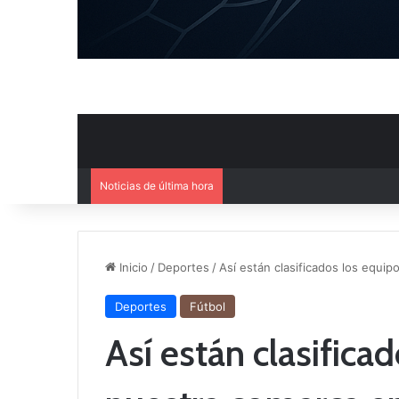
Noticias de última hora
El CB Villarrobledo y el CB Cri
Inicio
/
Deportes
/
Así están clasificados los equi
Deportes
Fútbol
Así están clasifica