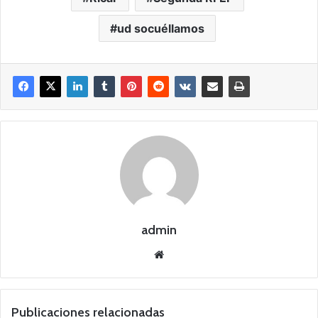
ud socuéllamos
admin
Siti
o
we
b
Publicaciones relacionadas