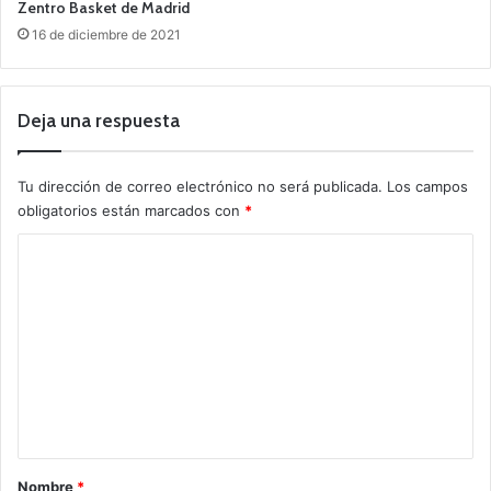
Zentro Basket de Madrid
16 de diciembre de 2021
Deja una respuesta
Tu dirección de correo electrónico no será publicada.
Los campos
obligatorios están marcados con
*
C
o
m
e
n
t
a
r
Nombre
*