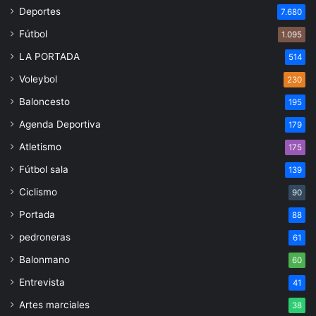
Deportes
7.680
Fútbol
1.095
LA PORTADA
514
Voleybol
230
Baloncesto
195
Agenda Deportiva
179
Atletismo
175
Fútbol sala
139
Ciclismo
90
Portada
88
pedroneras
61
Balonmano
60
Entrevista
41
Artes marciales
38