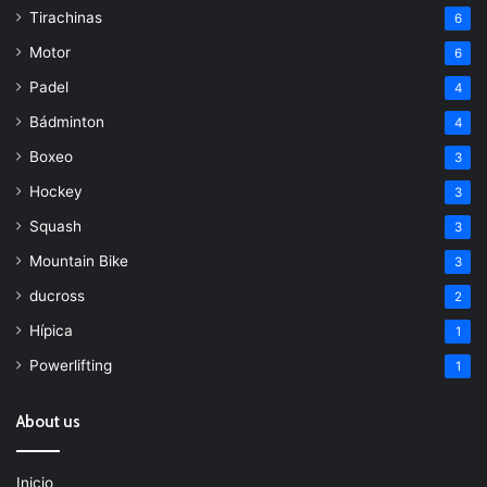
Tirachinas
6
Motor
6
Padel
4
Bádminton
4
Boxeo
3
Hockey
3
Squash
3
Mountain Bike
3
ducross
2
Hípica
1
Powerlifting
1
About us
Inicio