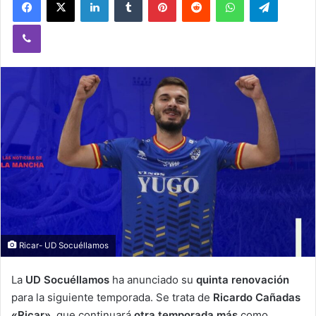
Viber
Ricar- UD Socuéllamos
La
UD Socuéllamos
ha anunciado su
quinta renovación
para la siguiente temporada. Se trata de
Ricardo Cañadas
«Ricar»
, que continuará
otra temporada más
como