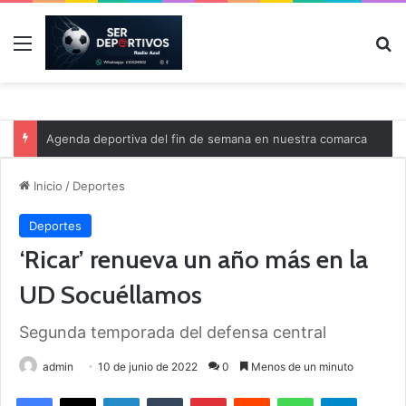
Menú
B
Agenda deportiva del fin de semana en nuestra comarca
Inicio
/
Deportes
Deportes
‘Ricar’ renueva un año más en la
UD Socuéllamos
Segunda temporada del defensa central
admin
10 de junio de 2022
0
Menos de un minuto
Facebook
X
LinkedIn
Tumblr
Pinterest
Reddit
WhatsApp
Telegram