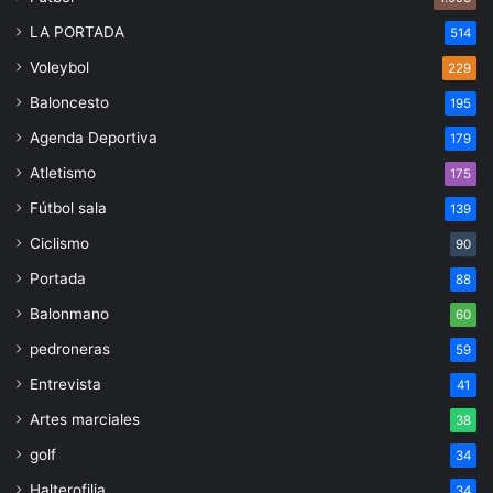
LA PORTADA
514
Voleybol
229
Baloncesto
195
Agenda Deportiva
179
Atletismo
175
Fútbol sala
139
Ciclismo
90
Portada
88
Balonmano
60
pedroneras
59
Entrevista
41
Artes marciales
38
golf
34
Halterofilia
34