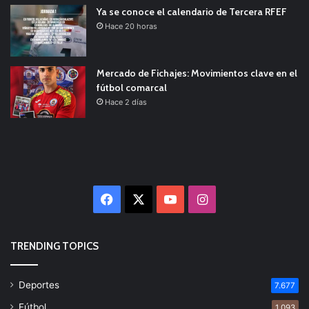
Ya se conoce el calendario de Tercera RFEF
Hace 20 horas
Mercado de Fichajes: Movimientos clave en el
fútbol comarcal
Hace 2 días
Facebook
X
YouTube
Instagram
TRENDING TOPICS
Deportes
7.677
Fútbol
1.093