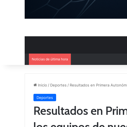
Noticias de última hora
El CB Villarrobledo y el CB Cri
Inicio
/
Deportes
/
Resultados en Primera Autonómi
Deportes
Resultados en Pri
los equipos de nue