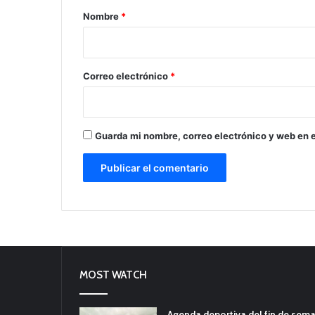
r
Nombre
*
i
o
*
Correo electrónico
*
Guarda mi nombre, correo electrónico y web en 
MOST WATCH
Agenda deportiva del fin de sem