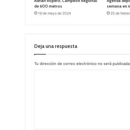
Adrián Ropero, Campeón Regional
Agenda depor
de 600 metros
semana en n
19 de mayo de 2024
25 de febre
Deja una respuesta
Tu dirección de correo electrónico no será publicada
C
o
m
e
n
t
a