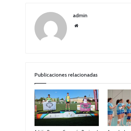
admin
Siti
o
we
b
Publicaciones relacionadas