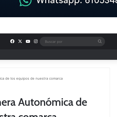
Facebook
X
YouTube
Instagram
Buscar
por
ptana continúan perfilando sus plantillas
ca de los equipos de nuestra comarca
mera Autonómica de
stra comarca