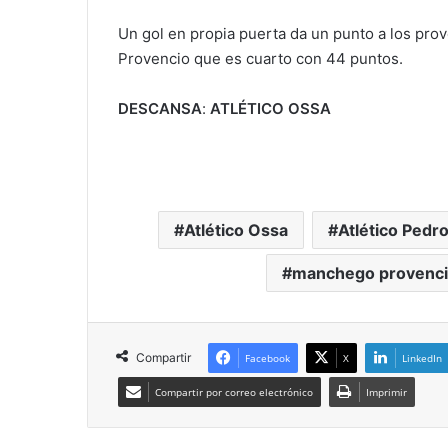
Un gol en propia puerta da un punto a los pro
Provencio que es cuarto con 44 puntos.
DESCANSA
:
ATLÉTICO OSSA
Atlético Ossa
Atlético Pedr
manchego provenc
Compartir
Facebook
X
LinkedIn
Compartir por correo electrónico
Imprimir