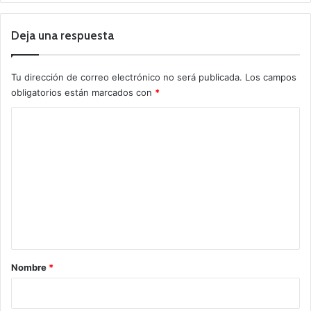
Deja una respuesta
Tu dirección de correo electrónico no será publicada.
Los campos
obligatorios están marcados con
*
C
o
m
e
n
t
a
r
Nombre
*
i
o