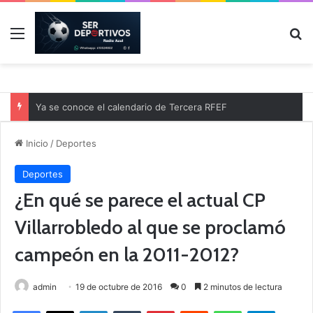
Menú
B
Ya se conoce el calendario de Tercera RFEF
Inicio
/
Deportes
Deportes
¿En qué se parece el actual CP
Villarrobledo al que se proclamó
campeón en la 2011-2012?
admin
19 de octubre de 2016
0
2 minutos de lectura
Facebook
X
LinkedIn
Tumblr
Pinterest
Reddit
WhatsApp
Telegram