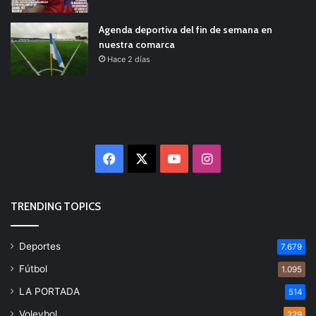
Agenda deportiva del fin de semana en
nuestra comarca
Hace 2 días
Facebook
X
YouTube
Instagram
TRENDING TOPICS
Deportes
7.679
Fútbol
1.095
LA PORTADA
514
Voleybol
229