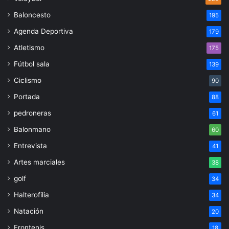
Baloncesto
195
Agenda Deportiva
179
Atletismo
175
Fútbol sala
139
Ciclismo
90
Portada
88
pedroneras
61
Balonmano
60
Entrevista
41
Artes marciales
38
golf
34
Halterofilia
34
Natación
20
Frontenis
18