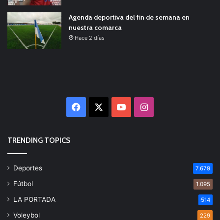
Agenda deportiva del fin de semana en
nuestra comarca
Hace 2 días
Facebook
X
YouTube
Instagram
TRENDING TOPICS
Deportes
7.679
Fútbol
1.095
LA PORTADA
514
Voleybol
229