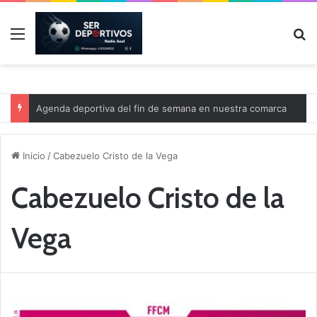
Menú
B
Agenda deportiva del fin de semana en nuestra comarca
Inicio
/
Cabezuelo Cristo de la Vega
Cabezuelo Cristo de la
Vega