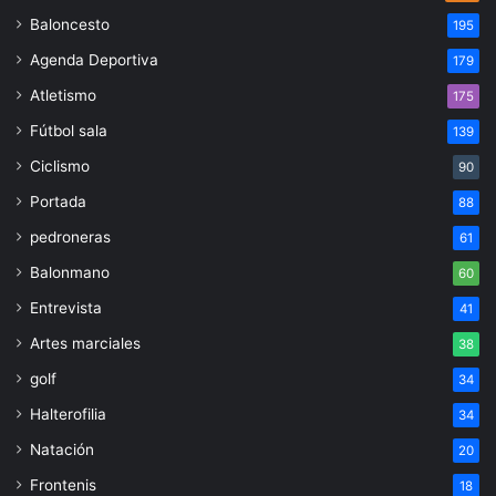
Baloncesto
195
Agenda Deportiva
179
Atletismo
175
Fútbol sala
139
Ciclismo
90
Portada
88
pedroneras
61
Balonmano
60
Entrevista
41
Artes marciales
38
golf
34
Halterofilia
34
Natación
20
Frontenis
18