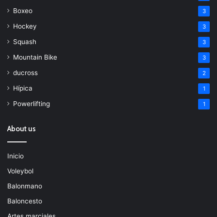
Boxeo
3
Hockey
3
Squash
3
Mountain Bike
3
ducross
2
Hípica
1
Powerlifting
1
About us
Inicio
Voleybol
Balonmano
Baloncesto
Artes marciales