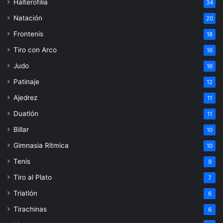
Halterofilia
34
Natación
20
Frontenis
18
Tiro con Arco
16
Judo
16
Patinaje
12
Ajedrez
11
Duatlón
11
Billar
10
Gimnasia Rítmica
10
Tenis
9
Tiro al Plato
7
Triatlón
6
Tirachinas
6