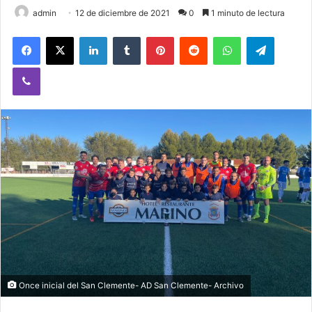
admin
12 de diciembre de 2021
0
1 minuto de lectura
Facebook
X
LinkedIn
Tumblr
Pinterest
Reddit
WhatsApp
Telegram
Viber
Once inicial del San Clemente- AD San Clemente- Archivo