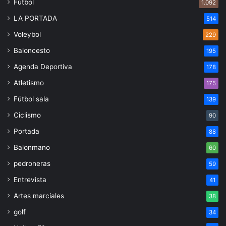
Fútbol
1.092
LA PORTADA
514
Voleybol
229
Baloncesto
195
Agenda Deportiva
178
Atletismo
175
Fútbol sala
139
Ciclismo
90
Portada
88
Balonmano
60
pedroneras
59
Entrevista
41
Artes marciales
38
golf
34