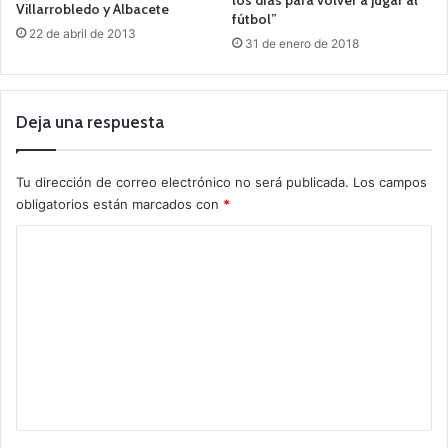
Villarrobledo y Albacete
fútbol”
22 de abril de 2013
31 de enero de 2018
Deja una respuesta
Tu dirección de correo electrónico no será publicada.
Los campos
obligatorios están marcados con
*
C
o
m
e
n
t
a