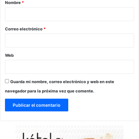
r
Nombre
*
i
o
*
Correo electrónico
*
Web
Guarda mi nombre, correo electrónico y web en este
navegador para la próxima vez que comente.