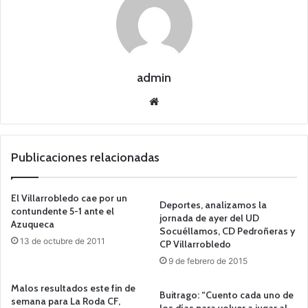
admin
Siti
o
we
b
Publicaciones relacionadas
El Villarrobledo cae por un
Deportes, analizamos la
contundente 5-1 ante el
jornada de ayer del UD
Azuqueca
Socuéllamos, CD Pedroñeras y
13 de octubre de 2011
CP Villarrobledo
9 de febrero de 2015
Malos resultados este fin de
Buitrago: “Cuento cada uno de
semana para La Roda CF,
los días para volver a jugar al