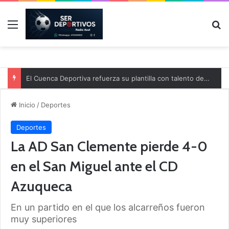
Menú
B
El Cuenca Deportiva refuerza su plantilla con talento de la comarca
Inicio
/
Deportes
Deportes
La AD San Clemente pierde 4-0
en el San Miguel ante el CD
Azuqueca
En un partido en el que los alcarreños fueron
muy superiores