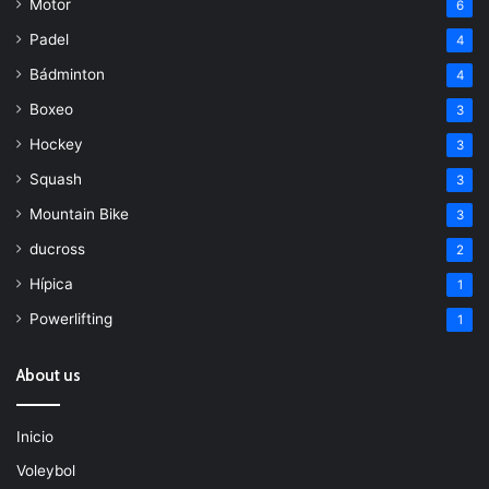
Motor
6
Padel
4
Bádminton
4
Boxeo
3
Hockey
3
Squash
3
Mountain Bike
3
ducross
2
Hípica
1
Powerlifting
1
About us
Inicio
Voleybol