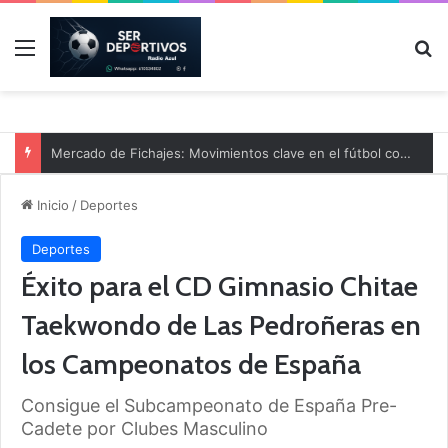
Menú
B
Mercado de Fichajes: Movimientos clave en el fútbol comarcal
Inicio
/
Deportes
Deportes
Éxito para el CD Gimnasio Chitae
Taekwondo de Las Pedroñeras en
los Campeonatos de España
Consigue el Subcampeonato de España Pre-
Cadete por Clubes Masculino