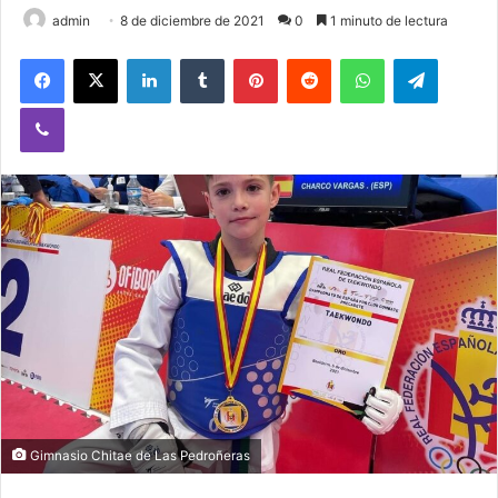
admin
8 de diciembre de 2021
0
1 minuto de lectura
Facebook
X
LinkedIn
Tumblr
Pinterest
Reddit
WhatsApp
Telegram
Viber
Gimnasio Chitae de Las Pedroñeras