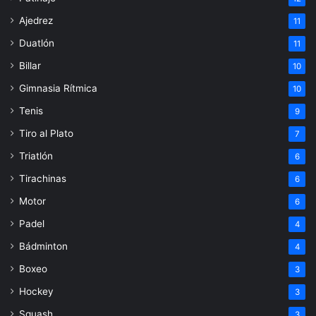
Ajedrez
11
Duatlón
11
Billar
10
Gimnasia Rítmica
10
Tenis
9
Tiro al Plato
7
Triatlón
6
Tirachinas
6
Motor
6
Padel
4
Bádminton
4
Boxeo
3
Hockey
3
Squash
3