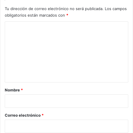
Tu dirección de correo electrónico no será publicada.
Los campos
obligatorios están marcados con
*
C
o
m
e
n
t
a
r
Nombre
*
i
o
*
Correo electrónico
*