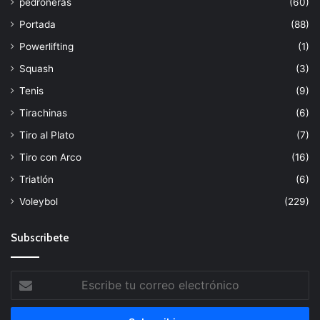
pedroneras
(60)
Portada
(88)
Powerlifting
(1)
Squash
(3)
Tenis
(9)
Tirachinas
(6)
Tiro al Plato
(7)
Tiro con Arco
(16)
Triatlón
(6)
Voleybol
(229)
Subscribete
Escribe
tu
correo