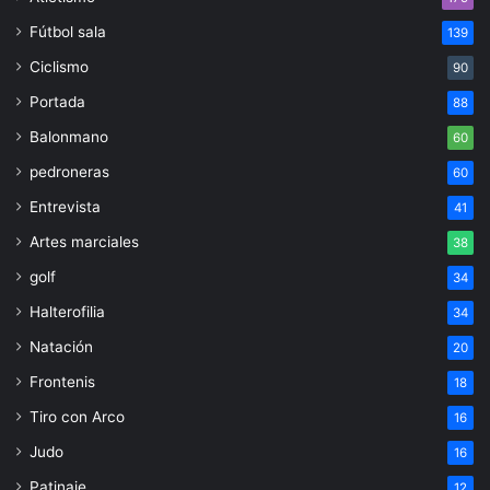
Fútbol sala
139
Ciclismo
90
Portada
88
Balonmano
60
pedroneras
60
Entrevista
41
Artes marciales
38
golf
34
Halterofilia
34
Natación
20
Frontenis
18
Tiro con Arco
16
Judo
16
Patinaje
12