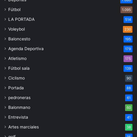
7.680
Fútbol
1.095
LA PORTADA
514
Voleybol
230
Baloncesto
195
Agenda Deportiva
179
Atletismo
175
Fútbol sala
139
Ciclismo
90
Portada
88
pedroneras
61
Balonmano
60
Entrevista
41
Artes marciales
38
golf