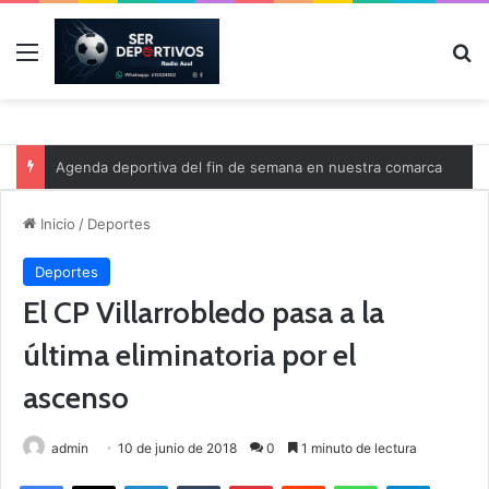
Menú
B
Agenda deportiva del fin de semana en nuestra comarca
Inicio
/
Deportes
Deportes
El CP Villarrobledo pasa a la
última eliminatoria por el
ascenso
admin
10 de junio de 2018
0
1 minuto de lectura
Facebook
X
LinkedIn
Tumblr
Pinterest
Reddit
WhatsApp
Telegram