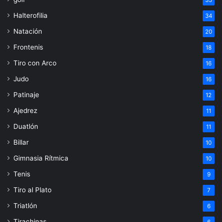
35
Halterofilia
34
Natación
20
Frontenis
18
Tiro con Arco
16
Judo
16
Patinaje
12
Ajedrez
11
Duatlón
11
Billar
10
Gimnasia Rítmica
10
Tenis
9
Tiro al Plato
7
Triatlón
6
Tirachinas