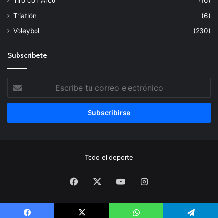
Tiro con Arco
(16)
Triatlón
(6)
Voleybol
(230)
Subscribete
Escribe
tu
correo
electrónico
Todo el deporte
Facebook
X
YouTube
Instagram