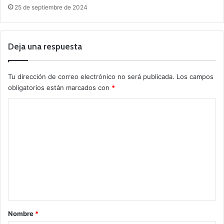
25 de septiembre de 2024
Deja una respuesta
Tu dirección de correo electrónico no será publicada.
Los campos
obligatorios están marcados con
*
C
o
m
e
n
t
a
r
Nombre
*