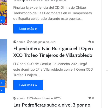
Finaliza la experiencia del CD Gimnasio Chitae
Taekwondo de Las Pedroñeras en el Campeonato
de España celebrado durante este puente…
es
Leer más »
admin
29 de junio de 2021
0
El pedroñero Iván Ruiz gana el I Open
XCO Trofeo Tinajeros de Villarrobledo
El Open XCO de Castilla-La Mancha 2021 llegó
este domingo 27 a Villarrobledo con el I Open XCO
Trofeo Tinajero.…
es
Leer más »
es
admin
29 de octubre de 2020
0
Las Pedroñeras sube a nivel 3 por no