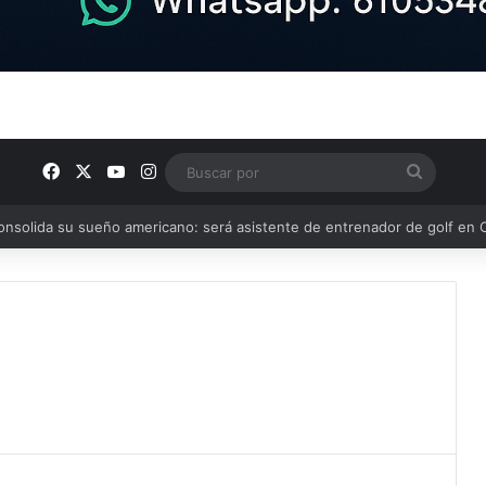
Facebook
X
YouTube
Instagram
Buscar
por
or 2-1 al CD Pedroñeras en un partido benéfico a favor de Protección 