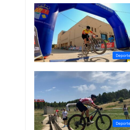
Deport
Deport