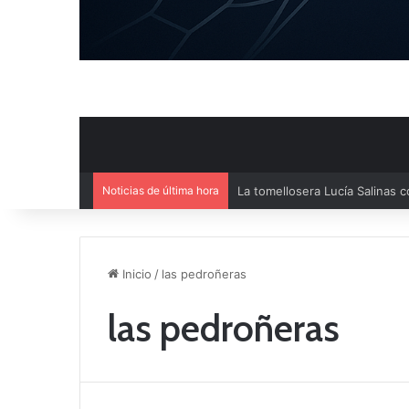
Noticias de última hora
La UD Socuéllamos se impone p
Inicio
/
las pedroñeras
las pedroñeras