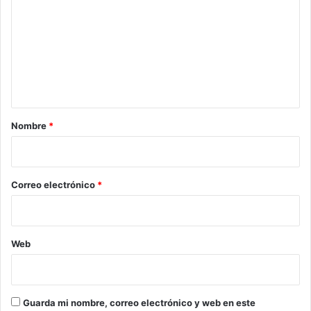
m
e
n
t
a
r
Nombre
*
i
o
*
Correo electrónico
*
Web
Guarda mi nombre, correo electrónico y web en este