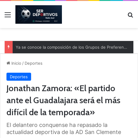
Menú
B
Ya se conoce la composición de los Grupos de Preferente y el calendario
Inicio
/
Deportes
Deportes
Jonathan Zamora: «El partido
ante el Guadalajara será el más
difícil de la temporada»
El delantero conquense ha repasado la
actualidad deportiva de la AD San Clemente