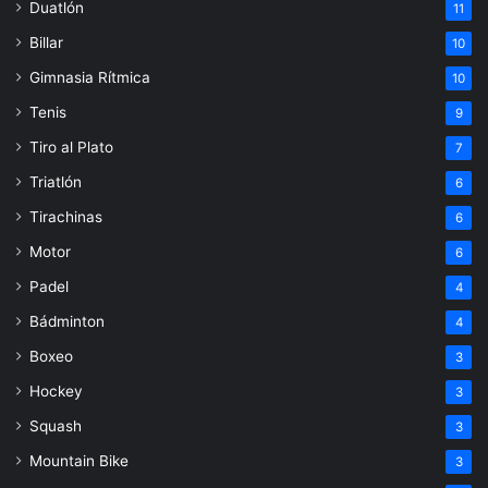
Duatlón
11
Billar
10
Gimnasia Rítmica
10
Tenis
9
Tiro al Plato
7
Triatlón
6
Tirachinas
6
Motor
6
Padel
4
Bádminton
4
Boxeo
3
Hockey
3
Squash
3
Mountain Bike
3