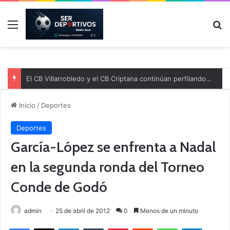
Menú
B
El CB Villarrobledo y el CB Criptana continúan perfilando sus plantillas
Inicio
/
Deportes
Deportes
García-López se enfrenta a Nadal
en la segunda ronda del Torneo
Conde de Godó
admin
25 de abril de 2012
0
Menos de un minuto
Facebook
X
LinkedIn
Tumblr
Pinterest
Reddit
WhatsApp
Telegram