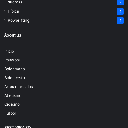
ducross
2
Hípica
1
Powerlifting
1
About us
Inicio
Voleybol
Balonmano
Baloncesto
Artes marciales
Atletismo
Ciclismo
Fútbol
BEST VIEWED