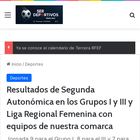
Menú
B
Ya se conoce el calendario de Tercera RFEF
Inicio
/
Deportes
Deportes
Resultados de Segunda
Autonómica en los Grupos I y III y
Liga Regional Femenina con
equipos de nuestra comarca
Jornada 9 para el Grupo I, 8 para el III y 7 para