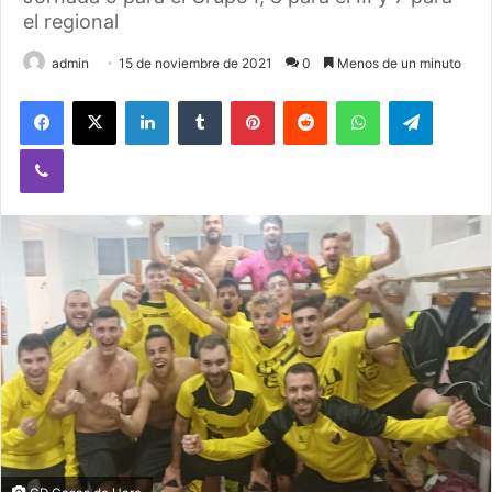
el regional
admin
15 de noviembre de 2021
0
Menos de un minuto
Facebook
X
LinkedIn
Tumblr
Pinterest
Reddit
WhatsApp
Telegram
Viber