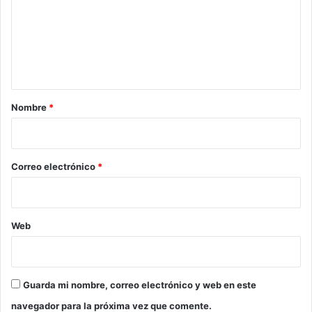
e
n
t
a
r
Nombre
*
i
o
*
Correo electrónico
*
Web
Guarda mi nombre, correo electrónico y web en este
navegador para la próxima vez que comente.