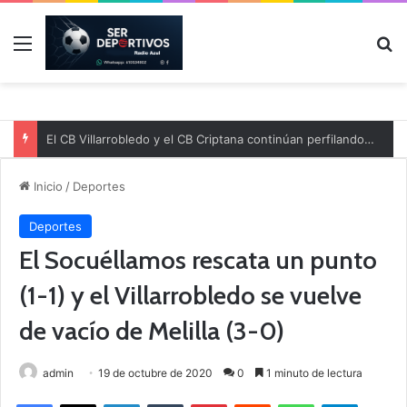
Menú
B
El CB Villarrobledo y el CB Criptana continúan perfilando sus plantillas
Inicio
/
Deportes
Deportes
El Socuéllamos rescata un punto
(1-1) y el Villarrobledo se vuelve
de vacío de Melilla (3-0)
admin
19 de octubre de 2020
0
1 minuto de lectura
Facebook
X
LinkedIn
Tumblr
Pinterest
Reddit
WhatsApp
Telegram