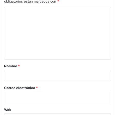
obligatorios están marcados con
*
C
o
m
e
n
t
a
r
Nombre
*
i
o
*
Correo electrónico
*
Web