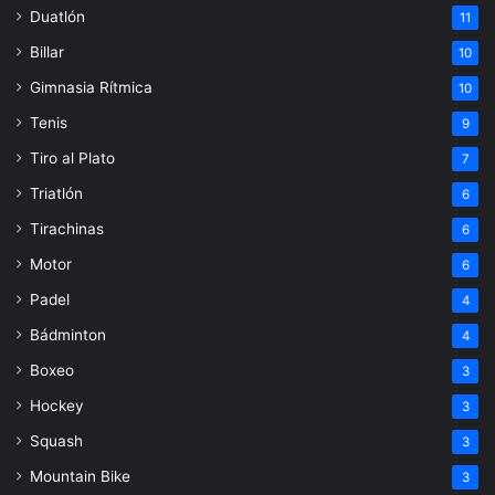
Duatlón
11
Billar
10
Gimnasia Rítmica
10
Tenis
9
Tiro al Plato
7
Triatlón
6
Tirachinas
6
Motor
6
Padel
4
Bádminton
4
Boxeo
3
Hockey
3
Squash
3
Mountain Bike
3