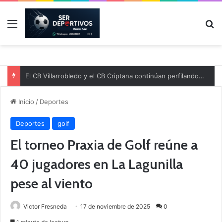
Menú
B
El CB Villarrobledo y el CB Criptana continúan perfilando sus plantillas
Inicio
/
Deportes
Deportes
golf
El torneo Praxia de Golf reúne a
40 jugadores en La Lagunilla
pese al viento
Victor Fresneda
17 de noviembre de 2025
0