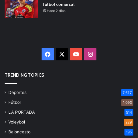
fútbol comarcal
Hace 2 días
Facebook
X
YouTube
Instagram
TRENDING TOPICS
Deportes
7.677
Fútbol
1.093
LA PORTADA
514
Voleybol
229
Baloncesto
195