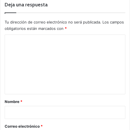
Deja una respuesta
Tu dirección de correo electrónico no será publicada.
Los campos
obligatorios están marcados con
*
C
o
m
e
n
t
a
r
Nombre
*
i
o
*
Correo electrónico
*