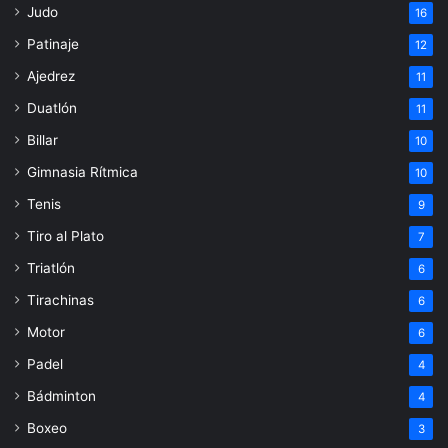
Judo
16
Patinaje
12
Ajedrez
11
Duatlón
11
Billar
10
Gimnasia Rítmica
10
Tenis
9
Tiro al Plato
7
Triatlón
6
Tirachinas
6
Motor
6
Padel
4
Bádminton
4
Boxeo
3