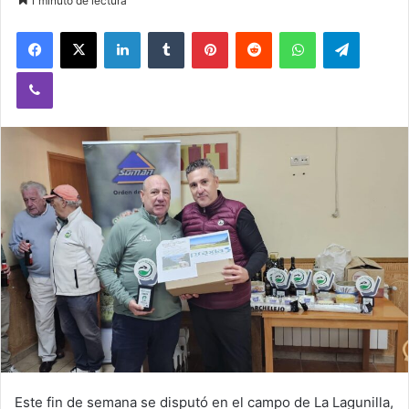
1 minuto de lectura
Facebook
X
LinkedIn
Tumblr
Pinterest
Reddit
WhatsApp
Telegram
Viber
Este fin de semana se disputó en el campo de La Lagunilla,