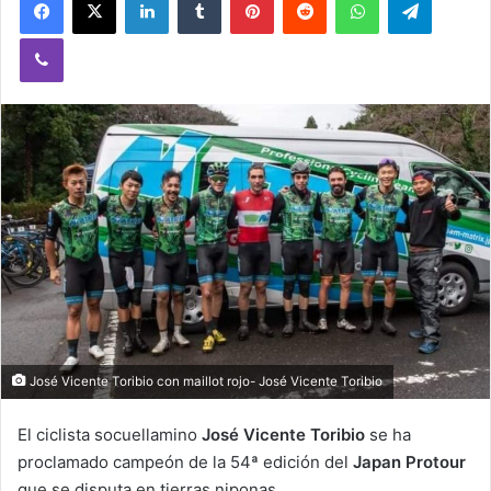
Viber
José Vicente Toribio con maillot rojo- José Vicente Toribio
El ciclista socuellamino
José Vicente Toribio
se ha
proclamado campeón de la 54ª edición del
Japan Protour
que se disputa en tierras niponas.