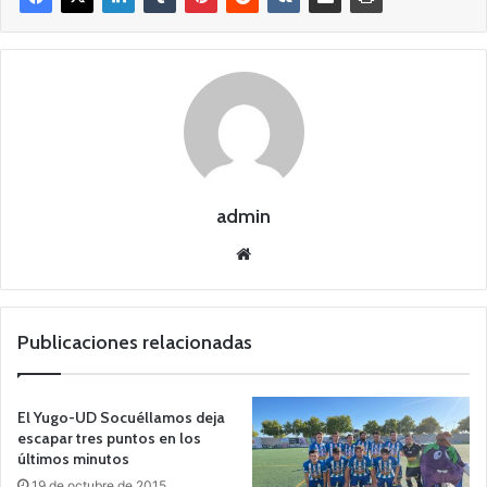
admin
Siti
o
we
b
Publicaciones relacionadas
El Yugo-UD Socuéllamos deja
escapar tres puntos en los
últimos minutos
19 de octubre de 2015