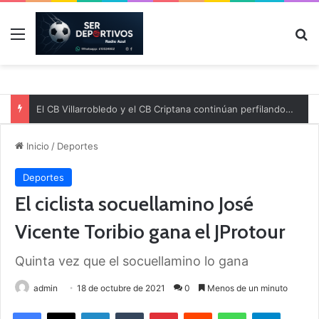
Menú
B
El CB Villarrobledo y el CB Criptana continúan perfilando sus plantillas
Inicio
/
Deportes
Deportes
El ciclista socuellamino José
Vicente Toribio gana el JProtour
Quinta vez que el socuellamino lo gana
admin
18 de octubre de 2021
0
Menos de un minuto
Facebook
X
LinkedIn
Tumblr
Pinterest
Reddit
WhatsApp
Telegram