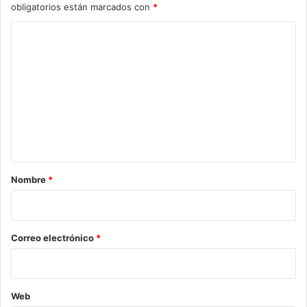
obligatorios están marcados con
*
C
o
m
e
n
t
a
r
Nombre
*
i
o
*
Correo electrónico
*
Web