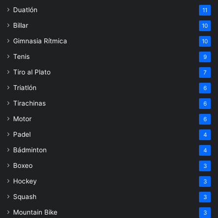
Duatlón
11
Billar
10
Gimnasia Rítmica
10
Tenis
9
Tiro al Plato
7
Triatlón
6
Tirachinas
6
Motor
6
Padel
4
Bádminton
4
Boxeo
3
Hockey
3
Squash
3
Mountain Bike
3