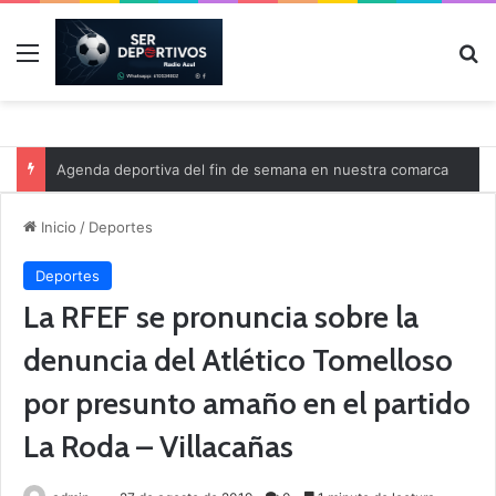
Menú
B
Agenda deportiva del fin de semana en nuestra comarca
Inicio
/
Deportes
Deportes
La RFEF se pronuncia sobre la
denuncia del Atlético Tomelloso
por presunto amaño en el partido
La Roda – Villacañas