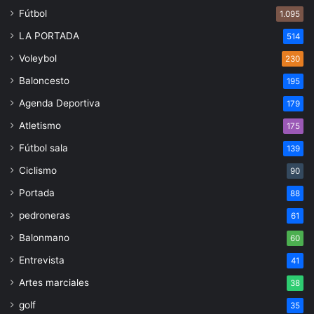
Fútbol
1.095
LA PORTADA
514
Voleybol
230
Baloncesto
195
Agenda Deportiva
179
Atletismo
175
Fútbol sala
139
Ciclismo
90
Portada
88
pedroneras
61
Balonmano
60
Entrevista
41
Artes marciales
38
golf
35