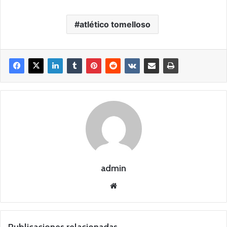
atlético tomelloso
admin
Siti
o
we
b