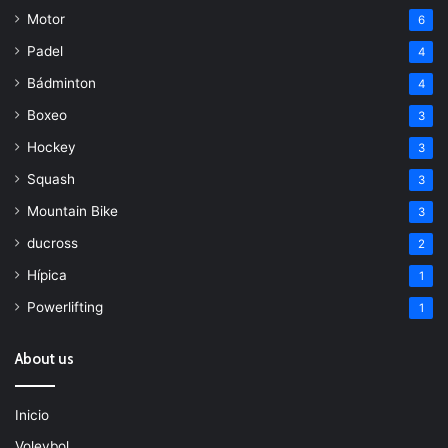
Motor
6
Padel
4
Bádminton
4
Boxeo
3
Hockey
3
Squash
3
Mountain Bike
3
ducross
2
Hípica
1
Powerlifting
1
About us
Inicio
Voleybol