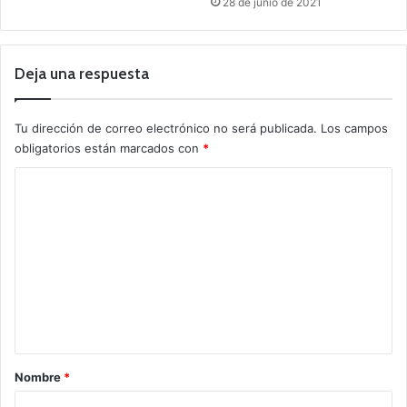
28 de junio de 2021
Deja una respuesta
Tu dirección de correo electrónico no será publicada.
Los campos
obligatorios están marcados con
*
C
o
m
e
n
t
a
r
Nombre
*
i