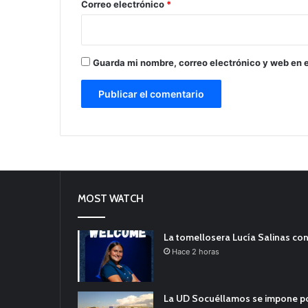
*
Correo electrónico
*
Guarda mi nombre, correo electrónico y web en 
MOST WATCH
La tomellosera Lucía Salinas con
Hace 2 horas
La UD Socuéllamos se impone por 