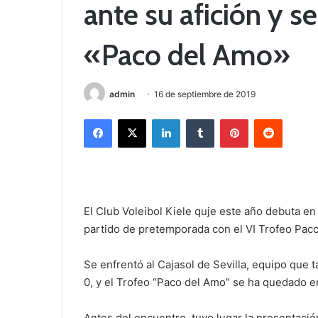
ante su afición y se
«Paco del Amo»
admin
16 de septiembre de 2019
Facebook
X
LinkedIn
Tumblr
Pinterest
Reddit
El Club Voleibol Kiele quje este año debuta en
partido de pretemporada con el VI Trofeo Pac
Se enfrentó al Cajasol de Sevilla, equipo que t
0, y el Trofeo “Paco del Amo” se ha quedado e
Antes del encuentro, tuvo lugar la presentació