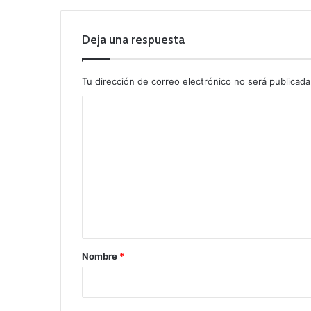
Deja una respuesta
Tu dirección de correo electrónico no será publicada
C
o
m
e
n
t
a
r
Nombre
*
i
o