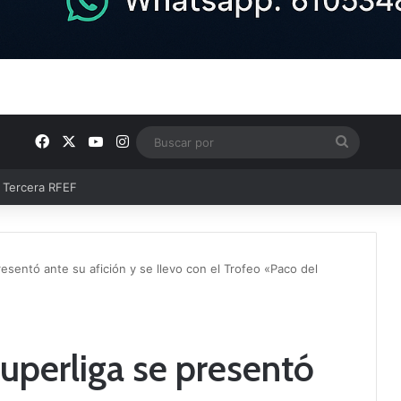
Facebook
X
YouTube
Instagram
Buscar
por
ntos clave en el fútbol comarcal
resentó ante su afición y se llevo con el Trofeo «Paco del
Superliga se presentó