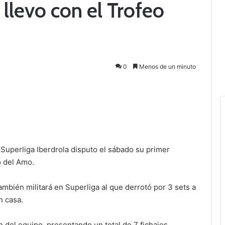
 llevo con el Trofeo
0
Menos de un minuto
 Superliga Iberdrola disputo el sábado su primer
o del Amo.
ambién militará en Superliga al que derrotó por 3 sets a
n casa.
n del equipo, presentando un total de 7 fichajes.