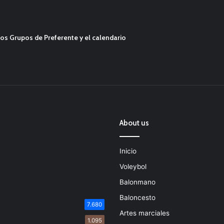
os Grupos de Preferente y el calendario
About us
Inicio
Voleybol
Balonmano
Baloncesto
7.680
Artes marciales
1.095