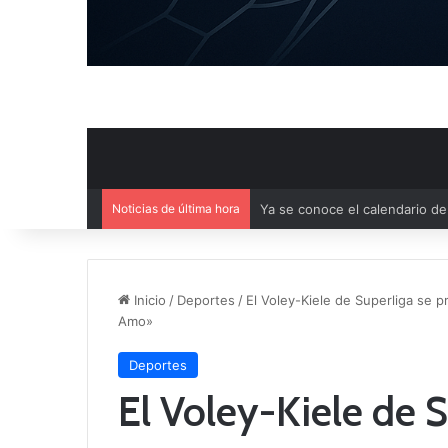
Noticias de última hora
Mercado de Fichajes: Movimie
Inicio
/
Deportes
/
El Voley-Kiele de Superliga se p
Amo»
Deportes
El Voley-Kiele de 