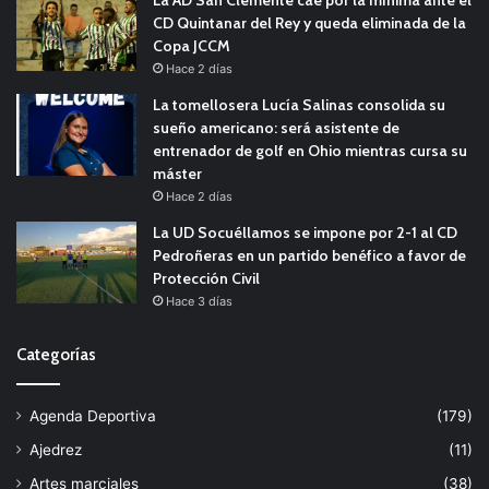
La AD San Clemente cae por la mínima ante el
CD Quintanar del Rey y queda eliminada de la
Copa JCCM
Hace 2 días
La tomellosera Lucía Salinas consolida su
sueño americano: será asistente de
entrenador de golf en Ohio mientras cursa su
máster
Hace 2 días
La UD Socuéllamos se impone por 2-1 al CD
Pedroñeras en un partido benéfico a favor de
Protección Civil
Hace 3 días
Categorías
Agenda Deportiva
(179)
Ajedrez
(11)
Artes marciales
(38)