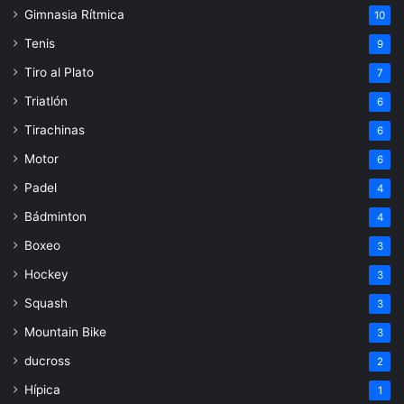
Gimnasia Rítmica
10
Tenis
9
Tiro al Plato
7
Triatlón
6
Tirachinas
6
Motor
6
Padel
4
Bádminton
4
Boxeo
3
Hockey
3
Squash
3
Mountain Bike
3
ducross
2
Hípica
1