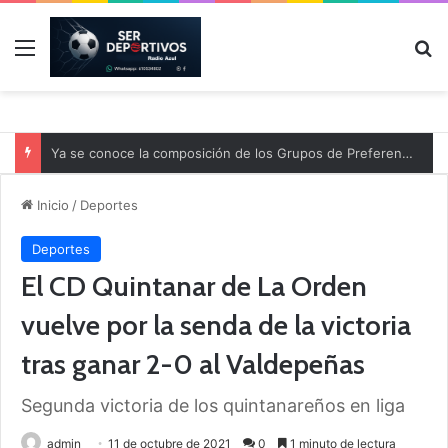
Menú
B
Ya se conoce la composición de los Grupos de Preferente y el calendario
Inicio
/
Deportes
Deportes
El CD Quintanar de La Orden
vuelve por la senda de la victoria
tras ganar 2-0 al Valdepeñas
Segunda victoria de los quintanareños en liga
admin
11 de octubre de 2021
0
1 minuto de lectura