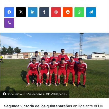
Facebook
X
LinkedIn
Tumblr
Pinterest
Reddit
WhatsApp
Telegram
Viber
Once inicial CD Valdepeñas- CD Valdepeñas
Segunda victoria de los quintanareños
en liga ante el
CD