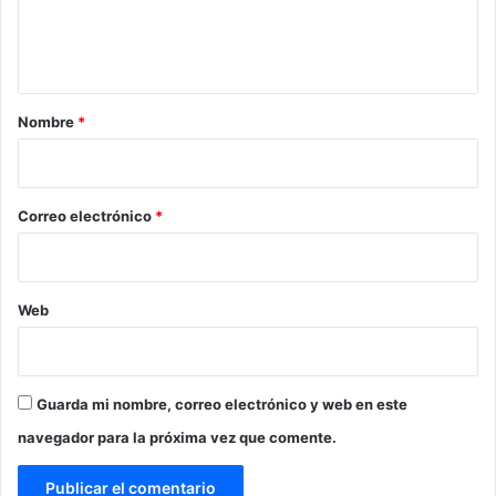
n
t
a
r
Nombre
*
i
o
*
Correo electrónico
*
Web
Guarda mi nombre, correo electrónico y web en este
navegador para la próxima vez que comente.