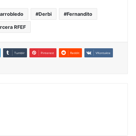
larrobledo
Derbi
Fernandito
rcera RFEF
Tumblr
Pinterest
Reddit
VKontakte