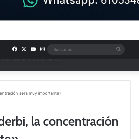
Facebook
X
YouTube
Instagram
Buscar
por
ptana continúan perfilando sus plantillas
ncentración será muy importante»
derbi, la concentración
nte»