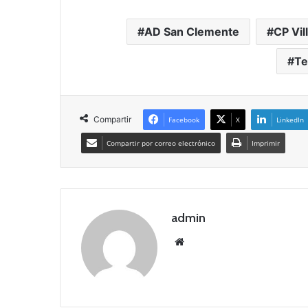
AD San Clemente
CP Vil
Te
Compartir
Facebook
X
LinkedIn
Compartir por correo electrónico
Imprimir
admin
Siti
o
we
b