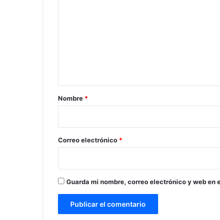
o
m
e
n
t
a
r
Nombre
*
i
o
*
Correo electrónico
*
Guarda mi nombre, correo electrónico y web en 