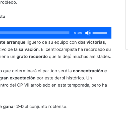
rrobledo.
sta
Utiliza
00:00
las
nte arranque
liguero de su equipo con
dos victorias
,
teclas
tivo de la
salvación.
El centrocampista ha recordado su
de
tiene un
grato recuerdo
que le dejó muchas amistades.
flecha
arriba/abajo
 que determinará el partido será la
concentración e
para
gran expectación
por este derbi histórico. Un
aumentar
tro del CP Villarrobledo en esta temporada, pero ha
o
disminuir
el
é
ganar 2-0
al conjunto roblense.
volumen.