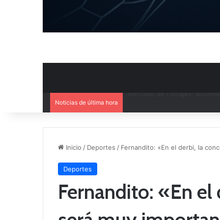
Noticias de última hora
El CB Villarrobledo y el CB Cri
Inicio
/
Deportes
/
Fernandito: «En el derbi, la co
Deportes
Fernandito: «En el 
será muy importa