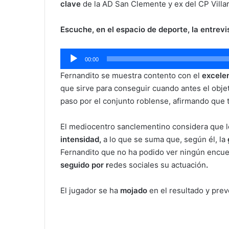
clave
de la AD San Clemente y ex del CP Villa
Escuche, en el espacio de deporte, la entrevi
Reproductor
00:00
de
Fernandito se muestra contento con el
excele
audio
que sirve para conseguir cuando antes el obje
paso por el conjunto roblense, afirmando que 
El mediocentro sanclementino considera que lo
intensidad,
a lo que se suma que, según él, la
Fernandito que no ha podido ver ningún encuen
seguido por r
edes sociales su actuación
.
El jugador se ha
mojado
en el resultado y prev