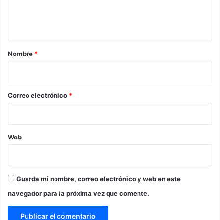
n
t
a
r
Nombre
*
i
o
*
Correo electrónico
*
Web
Guarda mi nombre, correo electrónico y web en este
navegador para la próxima vez que comente.