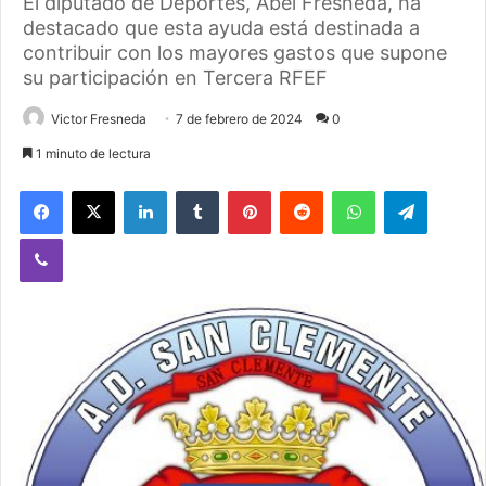
El diputado de Deportes, Abel Fresneda, ha
destacado que esta ayuda está destinada a
contribuir con los mayores gastos que supone
su participación en Tercera RFEF
Victor Fresneda
7 de febrero de 2024
0
1 minuto de lectura
Facebook
X
LinkedIn
Tumblr
Pinterest
Reddit
WhatsApp
Telegram
Viber