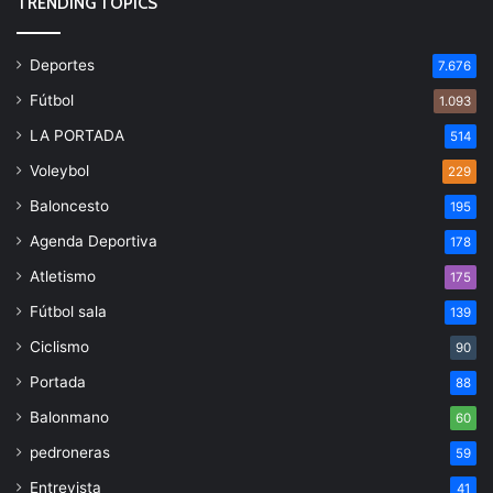
TRENDING TOPICS
Deportes
7.676
Fútbol
1.093
LA PORTADA
514
Voleybol
229
Baloncesto
195
Agenda Deportiva
178
Atletismo
175
Fútbol sala
139
Ciclismo
90
Portada
88
Balonmano
60
pedroneras
59
Entrevista
41