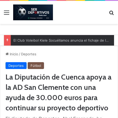
Menú
B
El Club Voleibol Kiele Socuéllamos anuncia el fichaje de la central norteamericana Morgan Thurlow para la temporada 2026/2027
Inicio
/
Deportes
Deportes
Fútbol
La Diputación de Cuenca apoya a
la AD San Clemente con una
ayuda de 30.000 euros para
continuar su proyecto deportivo