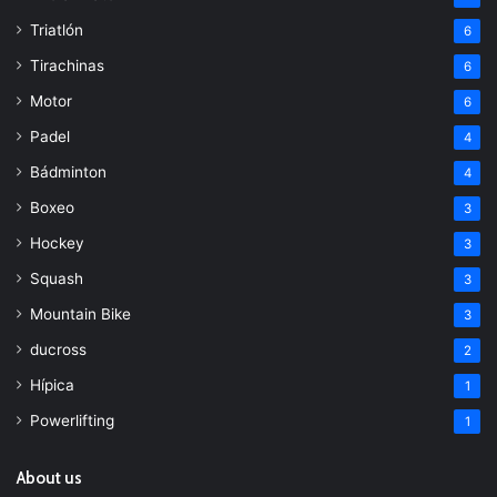
Triatlón
6
Tirachinas
6
Motor
6
Padel
4
Bádminton
4
Boxeo
3
Hockey
3
Squash
3
Mountain Bike
3
ducross
2
Hípica
1
Powerlifting
1
About us