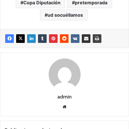
Copa Diputación
pretemporada
ud socuéllamos
admin
Siti
o
we
b