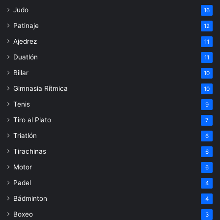
Judo
16
Patinaje
12
Ajedrez
11
Duatlón
11
Billar
10
Gimnasia Rítmica
10
Tenis
9
Tiro al Plato
7
Triatlón
6
Tirachinas
6
Motor
6
Padel
4
Bádminton
4
Boxeo
3