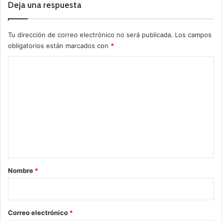
Deja una respuesta
Tu dirección de correo electrónico no será publicada.
Los campos
obligatorios están marcados con
*
C
o
m
e
n
t
a
r
Nombre
*
i
o
*
Correo electrónico
*