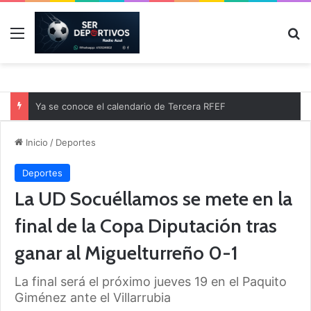
Menú
B
Ya se conoce el calendario de Tercera RFEF
Inicio
/
Deportes
Deportes
La UD Socuéllamos se mete en la
final de la Copa Diputación tras
ganar al Miguelturreño 0-1
La final será el próximo jueves 19 en el Paquito
Giménez ante el Villarrubia