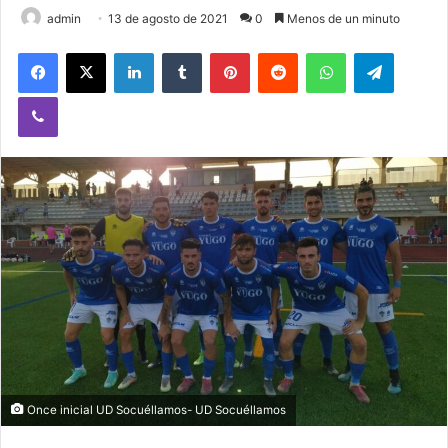
admin
13 de agosto de 2021
0
Menos de un minuto
Facebook
X
LinkedIn
Tumblr
Pinterest
Reddit
WhatsApp
Telegram
Viber
Once inicial UD Socuéllamos- UD Socuéllamos