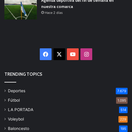
Agenda deportiva del fin de semana en
nuestra comarca
Hace 2 días
Facebook
X
YouTube
Instagram
TRENDING TOPICS
Deportes
7.679
Fútbol
1.095
LA PORTADA
514
Voleybol
229
Baloncesto
195