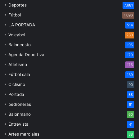
Deportes
7.681
Fútbol
1.096
LA PORTADA
514
Voleybol
230
Baloncesto
195
Agenda Deportiva
179
Atletismo
175
Fútbol sala
139
Ciclismo
90
Portada
88
pedroneras
61
Balonmano
60
Entrevista
41
Artes marciales
38