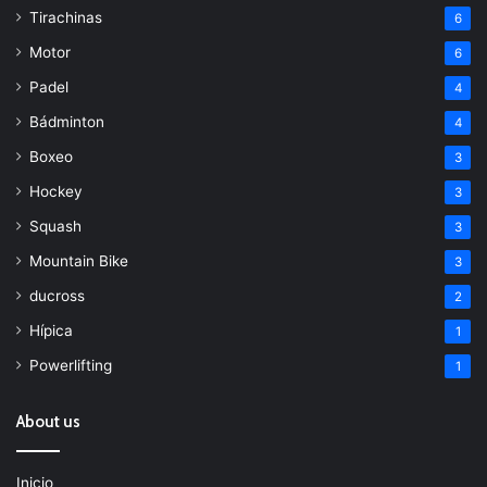
Tirachinas
6
Motor
6
Padel
4
Bádminton
4
Boxeo
3
Hockey
3
Squash
3
Mountain Bike
3
ducross
2
Hípica
1
Powerlifting
1
About us
Inicio