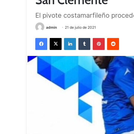
El pivote costamarfileño proced
admin
21 de julio de 2021
Facebook
X
LinkedIn
Tumblr
Pinterest
Reddit