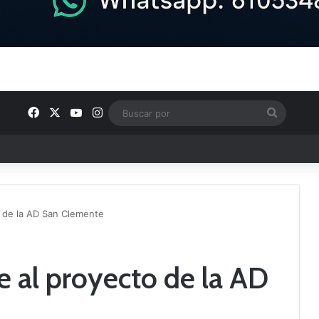
Facebook
X
YouTube
Instagram
Buscar
por
u plantilla con talento de la comarca
o de la AD San Clemente
e al proyecto de la AD