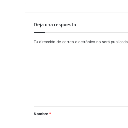
Deja una respuesta
Tu dirección de correo electrónico no será publicada
C
o
m
e
n
t
a
r
Nombre
*
i