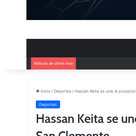
Noticias de última hora
El Cuenca Deportiva refuerza s
Inicio
/
Deportes
/
Hassan Keita se une al proyect
Deportes
Hassan Keita se un
San Clemente