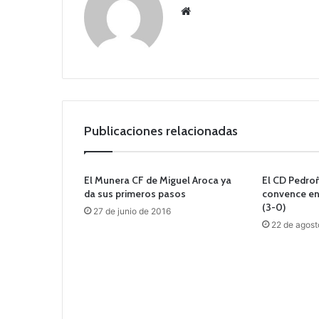
Siti
o
we
b
Publicaciones relacionadas
El Munera CF de Miguel Aroca ya
El CD Pedro
da sus primeros pasos
convence en 
(3-0)
27 de junio de 2016
22 de agost