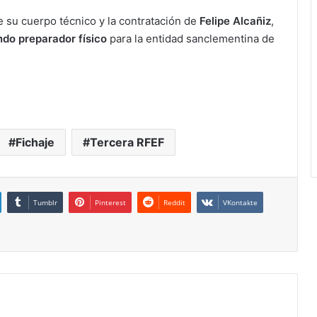
e su cuerpo técnico y la contratación de
Felipe Alcañiz
,
ndo preparador físico
para la entidad sanclementina de
Fichaje
Tercera RFEF
Tumblr
Pinterest
Reddit
VKontakte