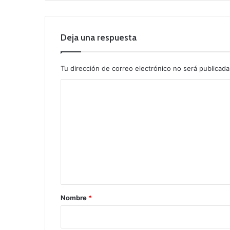
Deja una respuesta
Tu dirección de correo electrónico no será publicada
C
o
m
e
n
t
a
r
Nombre
*
i
o