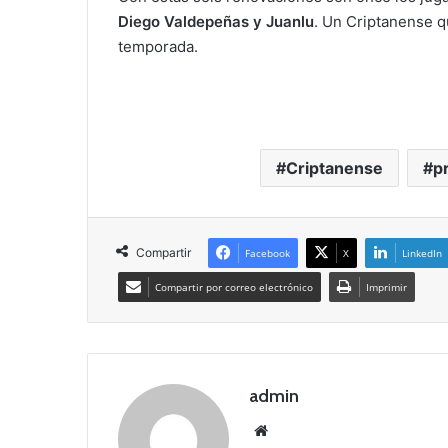
Diego Valdepeñas y Juanlu
. Un Criptanense q
temporada.
Criptanense
p
Compartir
Facebook
X
LinkedIn
Compartir por correo electrónico
Imprimir
admin
Siti