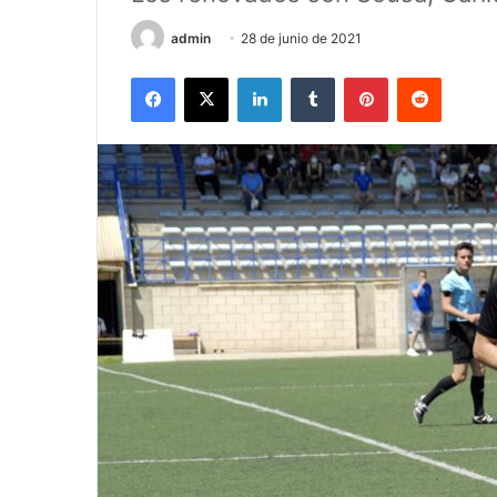
admin
28 de junio de 2021
Facebook
X
LinkedIn
Tumblr
Pinterest
Reddit