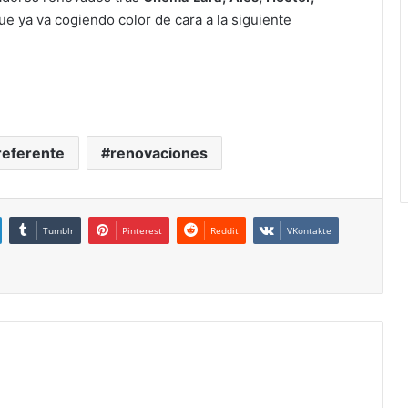
ue ya va cogiendo color de cara a la siguiente
referente
renovaciones
Tumblr
Pinterest
Reddit
VKontakte