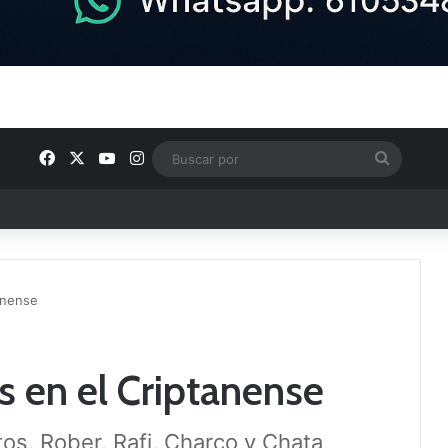
Facebook
X
YouTube
Instagram
Buscar
por
e Tercera RFEF
anense
 en el Criptanense
os, Rober, Rafi, Charco y Chata