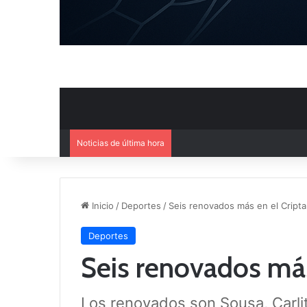
Noticias de última hora
Ya se conoce el calendario d
Inicio
/
Deportes
/
Seis renovados más en el Cript
Deportes
Seis renovados más
Los renovados son Sousa, Carlit