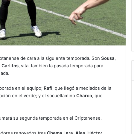
iptanense de cara a la siguiente temporada. Son
Sousa
,
y
Carlitos
, vital también la pasada temporada para
sada.
porada en el equipo;
Rafi
, que llegó a mediados de la
ción en el verde; y el socuellamino
Charco
, que
umará su segunda temporada en el Criptanense.
adores renovados tras
Chema Lara, Ales, Héctor,