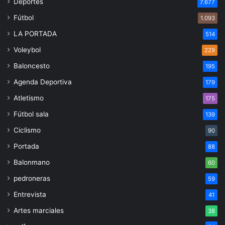
Deportes
7.677
Fútbol
1.093
LA PORTADA
514
Voleybol
229
Baloncesto
195
Agenda Deportiva
179
Atletismo
175
Fútbol sala
139
Ciclismo
90
Portada
88
Balonmano
60
pedroneras
59
Entrevista
41
Artes marciales
38