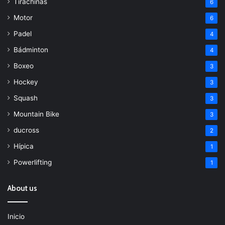
Tirachinas
6
Motor
6
Padel
4
Bádminton
4
Boxeo
3
Hockey
3
Squash
3
Mountain Bike
3
ducross
2
Hípica
1
Powerlifting
1
About us
Inicio