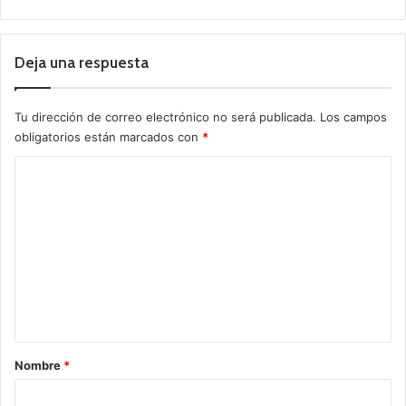
Deja una respuesta
Tu dirección de correo electrónico no será publicada.
Los campos
obligatorios están marcados con
*
C
o
m
e
n
t
a
r
Nombre
*
i