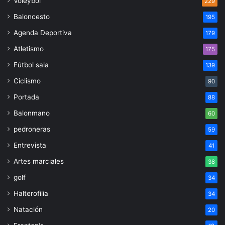
Voleybol
229
Baloncesto
195
Agenda Deportiva
179
Atletismo
175
Fútbol sala
139
Ciclismo
90
Portada
88
Balonmano
60
pedroneras
59
Entrevista
41
Artes marciales
38
golf
34
Halterofilia
34
Natación
20