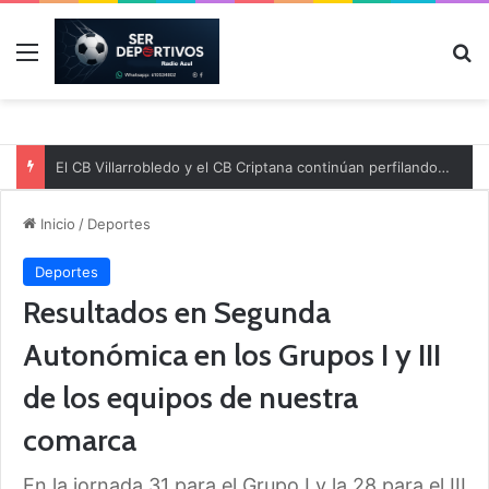
Menú
B
El CB Villarrobledo y el CB Criptana continúan perfilando sus plantillas
Inicio
/
Deportes
Deportes
Resultados en Segunda
Autonómica en los Grupos I y III
de los equipos de nuestra
comarca
En la jornada 31 para el Grupo I y la 28 para el III