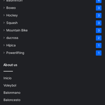
Bádminton
4
Boxeo
3
Hockey
3
Squash
3
Mountain Bike
3
ducross
2
Hípica
1
Powerlifting
1
About us
Inicio
Voleybol
Balonmano
Baloncesto