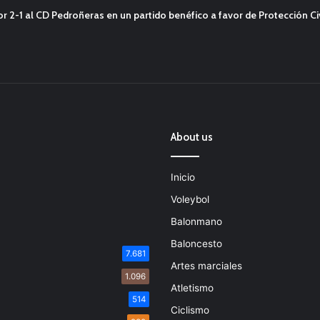
2-1 al CD Pedroñeras en un partido benéfico a favor de Protección Civ
About us
Inicio
Voleybol
Balonmano
Baloncesto
7.681
Artes marciales
1.096
Atletismo
514
Ciclismo