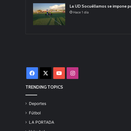
La UD Socuéllamos se impone por 
Hace 1 día
Facebook
X
YouTube
Instagram
TRENDING TOPICS
Deportes
Fútbol
LA PORTADA