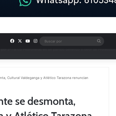
Facebook
X
YouTube
Instagram
Buscar
por
e los Grupos de Preferente y el calendario
ta, Cultural Valdeganga y Atlético Tarazona renuncian
nte se desmonta,
a y Atlético Tarazona