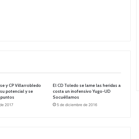
e y CP Villarrobledo
El CD Toledo se lame las heridas a
u potencial y se
costa un inofensivo Yugo-UD
 puntos
Socuéllamos
 de 2017
5 de diciembre de 2016