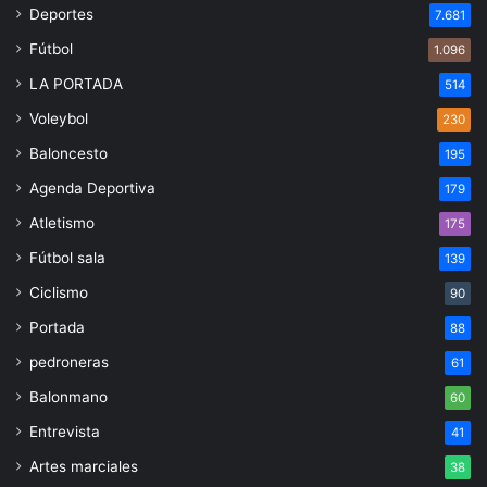
Deportes
7.681
Fútbol
1.096
LA PORTADA
514
Voleybol
230
Baloncesto
195
Agenda Deportiva
179
Atletismo
175
Fútbol sala
139
Ciclismo
90
Portada
88
pedroneras
61
Balonmano
60
Entrevista
41
Artes marciales
38