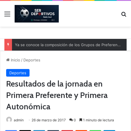
Menú
B
Ya se conoce la composición de los Grupos de Preferente y el calendario
Inicio
/
Deportes
Deportes
Resultados de la jornada en
Primera Preferente y Primera
Autonómica
admin
26 de marzo de 2017
0
1 minuto de lectura
Facebook
X
LinkedIn
Tumblr
Pinterest
Reddit
WhatsApp
Telegram