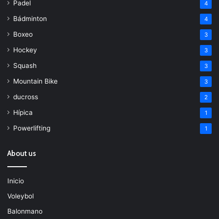
Padel
4
Bádminton
4
Boxeo
3
Hockey
3
Squash
3
Mountain Bike
3
ducross
2
Hípica
1
Powerlifting
1
About us
Inicio
Voleybol
Balonmano