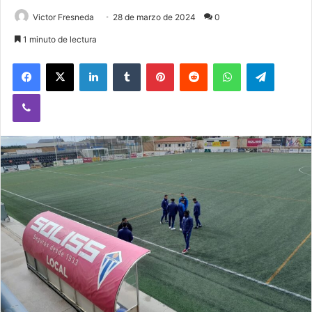
Victor Fresneda
28 de marzo de 2024
0
1 minuto de lectura
Facebook
X
LinkedIn
Tumblr
Pinterest
Reddit
WhatsApp
Telegram
Viber