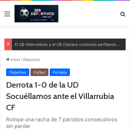
Menú
B
El CB Villarrobledo y el CB Criptana continúan perfilando sus plantillas
Inicio
/
Deportes
Deportes
Fútbol
Portada
Derrota 1-0 de la UD
Socuéllamos ante el Villarrubia
CF
Rompe una racha de 7 partidos consecutivos
sin perder