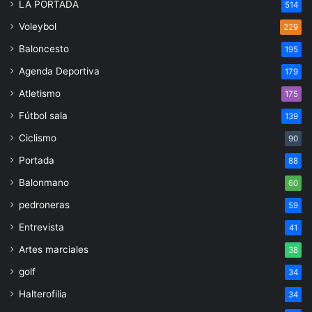
LA PORTADA
514
Voleybol
229
Baloncesto
195
Agenda Deportiva
179
Atletismo
175
Fútbol sala
139
Ciclismo
90
Portada
88
Balonmano
60
pedroneras
59
Entrevista
41
Artes marciales
38
golf
34
Halterofilia
34