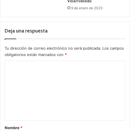
Villarrobledo
9 de enero de 2023
Deja una respuesta
Tu dirección de correo electrónico no será publicada.
Los campos
obligatorios están marcados con
*
C
o
m
e
n
t
a
r
Nombre
*