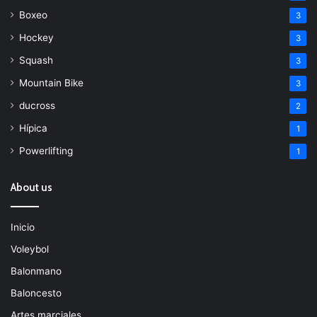
Boxeo
3
Hockey
3
Squash
3
Mountain Bike
3
ducross
2
Hípica
1
Powerlifting
1
About us
Inicio
Voleybol
Balonmano
Baloncesto
Artes marciales