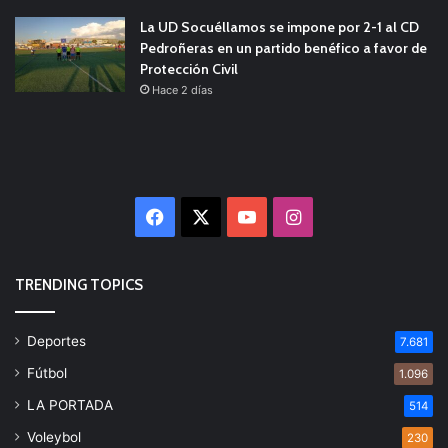
La UD Socuéllamos se impone por 2-1 al CD
Pedroñeras en un partido benéfico a favor de
Protección Civil
Hace 2 días
Facebook
X
YouTube
Instagram
TRENDING TOPICS
Deportes
7.681
Fútbol
1.096
LA PORTADA
514
Voleybol
230