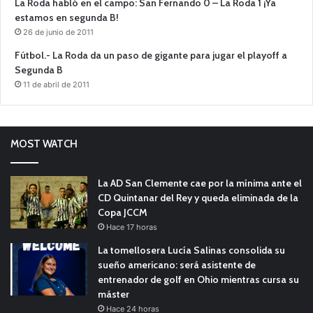
La Roda habló en el campo: San Fernando 0 – La Roda 1 ¡Ya
estamos en segunda B!
26 de junio de 2011
Fútbol.- La Roda da un paso de gigante para jugar el playoff a
Segunda B
11 de abril de 2011
MOST WATCH
La AD San Clemente cae por la mínima ante el
CD Quintanar del Rey y queda eliminada de la
Copa JCCM
Hace 17 horas
La tomellosera Lucía Salinas consolida su
sueño americano: será asistente de
entrenador de golf en Ohio mientras cursa su
máster
Hace 24 horas