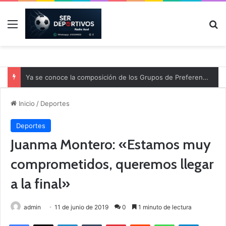
Menú
B
Ya se conoce la composición de los Grupos de Preferente y el calendario
Inicio
/
Deportes
Deportes
Juanma Montero: «Estamos muy
comprometidos, queremos llegar
a la final»
admin
11 de junio de 2019
0
1 minuto de lectura
Facebook
X
LinkedIn
Tumblr
Pinterest
Reddit
WhatsApp
Telegram