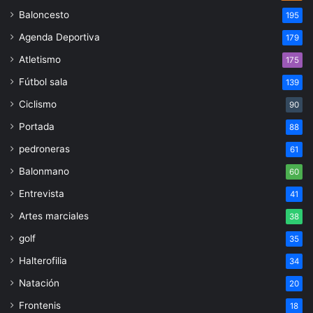
Baloncesto
195
Agenda Deportiva
179
Atletismo
175
Fútbol sala
139
Ciclismo
90
Portada
88
pedroneras
61
Balonmano
60
Entrevista
41
Artes marciales
38
golf
35
Halterofilia
34
Natación
20
Frontenis
18