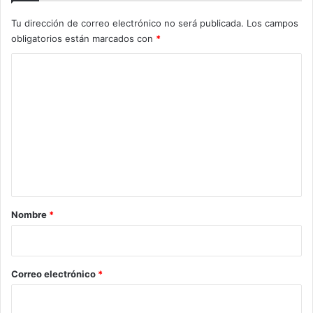
Tu dirección de correo electrónico no será publicada.
Los campos
obligatorios están marcados con
*
C
o
m
e
n
t
a
r
Nombre
*
i
o
*
Correo electrónico
*