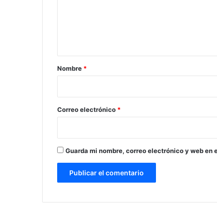
e
n
t
a
r
Nombre
*
i
o
*
Correo electrónico
*
Guarda mi nombre, correo electrónico y web en 