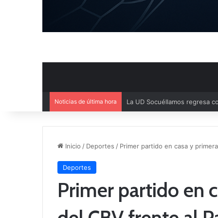
Noticias de última hora
Sara Moreno se proclama gan
Inicio
/
Deportes
/
Primer partido en casa y primera
Deportes
Primer partido en c
del CBV frente al P