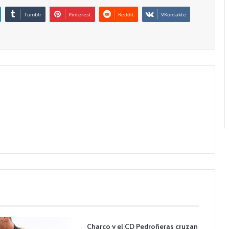
Tumblr
Pinterest
Reddit
VKontakte
Charco y el CD Pedroñeras cruzan