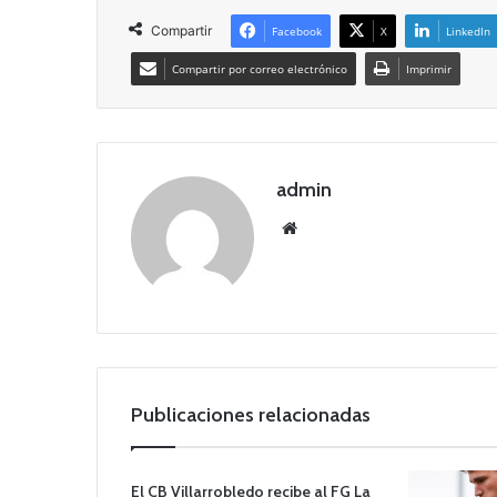
Compartir
Facebook
X
LinkedIn
Compartir por correo electrónico
Imprimir
admin
Siti
o
we
b
Publicaciones relacionadas
El CB Villarrobledo recibe al FG La