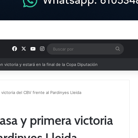
Facebook
X
YouTube
Instagram
Buscar
por
adora del Torneo SUINRA de Tomelloso de Golf
 victoria del CBV frente al Pardinyes Lleida
asa y primera victoria
ardinyes Lleida