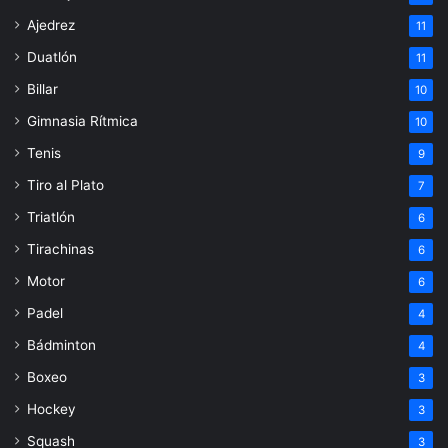
Ajedrez
11
Duatlón
11
Billar
10
Gimnasia Rítmica
10
Tenis
9
Tiro al Plato
7
Triatlón
6
Tirachinas
6
Motor
6
Padel
4
Bádminton
4
Boxeo
3
Hockey
3
Squash
3