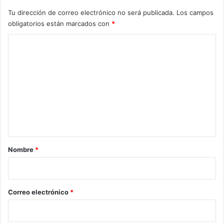
Tu dirección de correo electrónico no será publicada.
Los campos
obligatorios están marcados con
*
C
o
m
e
n
t
a
r
Nombre
*
i
o
*
Correo electrónico
*