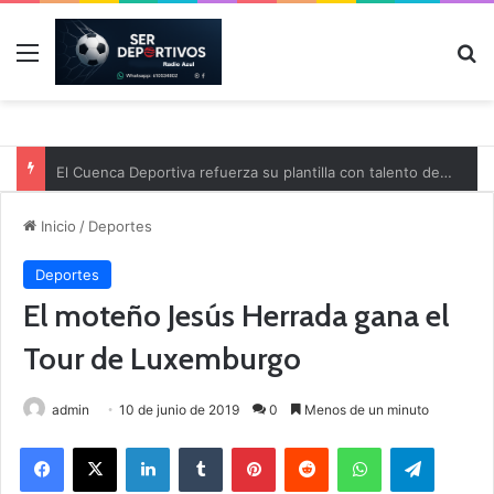
Menú
B
El Cuenca Deportiva refuerza su plantilla con talento de la comarca
Inicio
/
Deportes
Deportes
El moteño Jesús Herrada gana el
Tour de Luxemburgo
admin
10 de junio de 2019
0
Menos de un minuto
Facebook
X
LinkedIn
Tumblr
Pinterest
Reddit
WhatsApp
Telegram