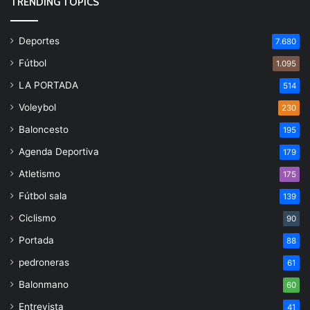
TRENDING TOPICS
Deportes
7.680
Fútbol
1.095
LA PORTADA
514
Voleybol
230
Baloncesto
195
Agenda Deportiva
179
Atletismo
175
Fútbol sala
139
Ciclismo
90
Portada
88
pedroneras
61
Balonmano
60
Entrevista
41