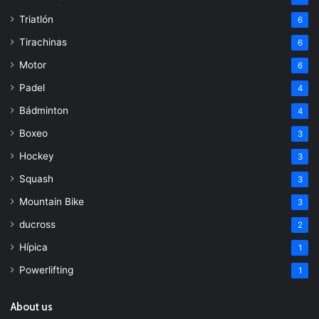
Triatlón
6
Tirachinas
6
Motor
6
Padel
4
Bádminton
4
Boxeo
3
Hockey
3
Squash
3
Mountain Bike
3
ducross
2
Hípica
1
Powerlifting
1
About us