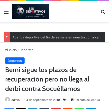
Menú
B
Agenda deportiva del fin de semana en nuestra comarca
Inicio
/
Deportes
Deportes
Berni sigue los plazos de
recuperación pero no llega al
derbi contra Socuéllamos
admin
4 de septiembre de 2018
0
1 minuto de lectura
Facebook
X
LinkedIn
Tumblr
Pinterest
Reddit
WhatsApp
Telegram