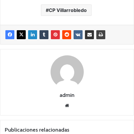
CP Villarrobledo
admin
Siti
o
we
b
Publicaciones relacionadas