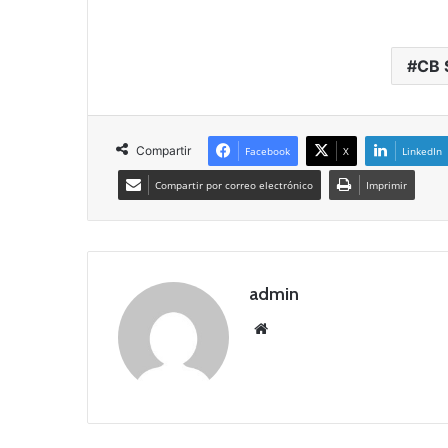
CB 
Compartir
Facebook
X
LinkedIn
Compartir por correo electrónico
Imprimir
admin
Siti
o
we
b