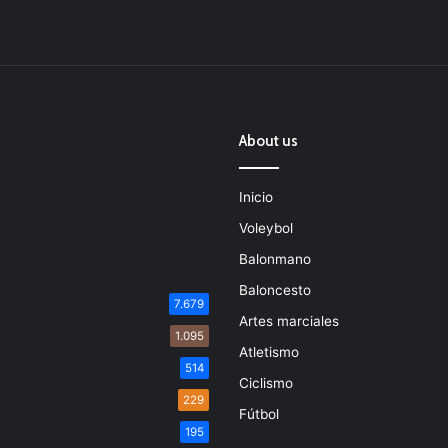
About us
Inicio
Voleybol
Balonmano
Baloncesto
7.679
Artes marciales
1.095
Atletismo
514
Ciclismo
229
Fútbol
195