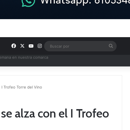
Facebook
X
YouTube
Instagram
Buscar
por
e Tercera RFEF
 I Trofeo Torre del Vino
e alza con el I Trofeo