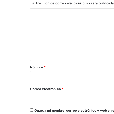
Tu dirección de correo electrónico no será publicada
C
o
m
e
n
t
a
r
Nombre
*
i
o
*
Correo electrónico
*
Guarda mi nombre, correo electrónico y web en 