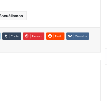
Socuéllamos
Tumblr
Pinterest
Reddit
VKontakte