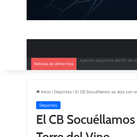
Noticias de última hora
Ya se conoce el calendario d
Inicio
/
Deportes
/
El CB Socuéllamos se alza con el
Deportes
El CB Socuéllamos s
Torre del Vino