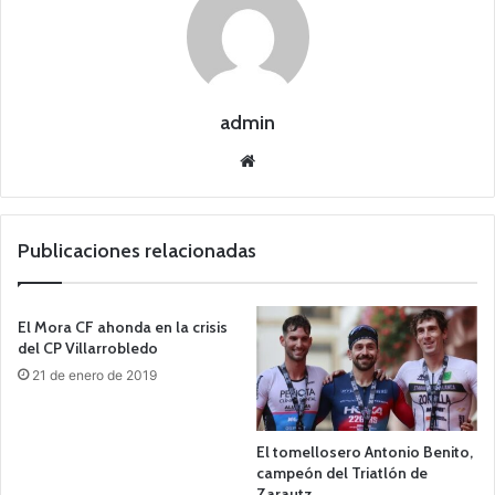
admin
Siti
o
we
b
Publicaciones relacionadas
El Mora CF ahonda en la crisis
del CP Villarrobledo
21 de enero de 2019
El tomellosero Antonio Benito,
campeón del Triatlón de
Zarautz