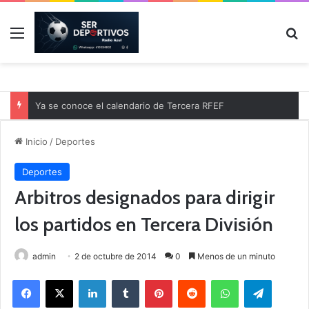
Menú
B
Ya se conoce el calendario de Tercera RFEF
Inicio
/
Deportes
Deportes
Arbitros designados para dirigir
los partidos en Tercera División
admin
2 de octubre de 2014
0
Menos de un minuto
Facebook
X
LinkedIn
Tumblr
Pinterest
Reddit
WhatsApp
Telegram