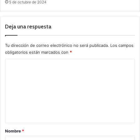
5 de octubre de 2024
Deja una respuesta
Tu dirección de correo electrónico no será publicada.
Los campos
obligatorios están marcados con
*
C
o
m
e
n
t
a
r
Nombre
*
i