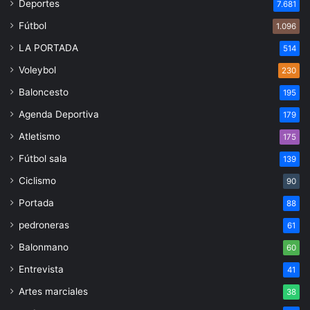
Deportes
7.681
Fútbol
1.096
LA PORTADA
514
Voleybol
230
Baloncesto
195
Agenda Deportiva
179
Atletismo
175
Fútbol sala
139
Ciclismo
90
Portada
88
pedroneras
61
Balonmano
60
Entrevista
41
Artes marciales
38