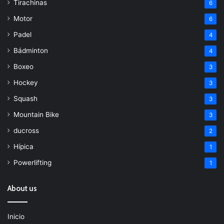
Tirachinas
6
Motor
6
Padel
4
Bádminton
4
Boxeo
3
Hockey
3
Squash
3
Mountain Bike
3
ducross
2
Hípica
1
Powerlifting
1
About us
Inicio