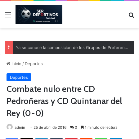
Menú
B
Ya se conoce la composición de los Grupos de Preferente y el calendario
Inicio
/
Deportes
Deportes
Combate nulo entre CD
Pedroñeras y CD Quintanar del
Rey (0-0)
admin
25 de abril de 2016
0
1 minuto de lectura
Facebook
X
LinkedIn
Tumblr
Pinterest
Reddit
WhatsApp
Telegram