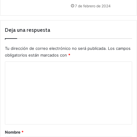
7 de febrero de 2024
Deja una respuesta
Tu dirección de correo electrónico no será publicada.
Los campos
obligatorios están marcados con
*
C
o
m
e
n
t
a
r
Nombre
*