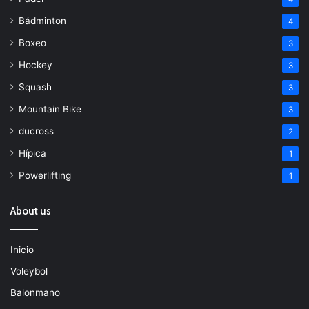
Bádminton
4
Boxeo
3
Hockey
3
Squash
3
Mountain Bike
3
ducross
2
Hípica
1
Powerlifting
1
About us
Inicio
Voleybol
Balonmano