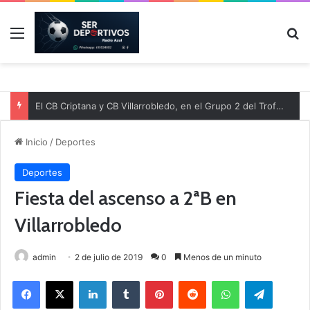
Menú
B
El CB Criptana y CB Villarrobledo, en el Grupo 2 del Trofeo Junta de Comunidades de Castilla-La Mancha 2026
Inicio
/
Deportes
Deportes
Fiesta del ascenso a 2ªB en
Villarrobledo
admin
2 de julio de 2019
0
Menos de un minuto
Facebook
X
LinkedIn
Tumblr
Pinterest
Reddit
WhatsApp
Telegram