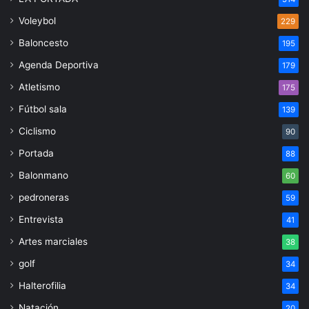
Voleybol
229
Baloncesto
195
Agenda Deportiva
179
Atletismo
175
Fútbol sala
139
Ciclismo
90
Portada
88
Balonmano
60
pedroneras
59
Entrevista
41
Artes marciales
38
golf
34
Halterofilia
34
Natación
20