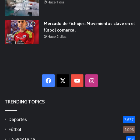
Hace 1 día
Mercado de Fichajes: Movimientos clave en el
fútbol comarcal
Hace 2 días
Facebook
X
YouTube
Instagram
TRENDING TOPICS
Deportes
7.677
Fútbol
1.093
LA PORTADA
514